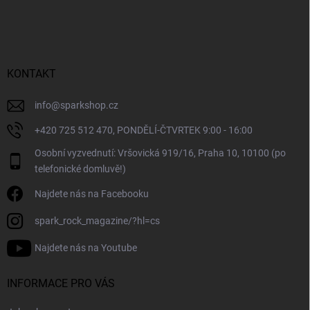
á
p
a
t
í
KONTAKT
info
@
sparkshop.cz
+420 725 512 470, PONDĚLÍ-ČTVRTEK 9:00 - 16:00
Osobní vyzvednutí: Vršovická 919/16, Praha 10, 10100 (po
telefonické domluvě!)
Najdete nás na Facebooku
spark_rock_magazine/?hl=cs
Najdete nás na Youtube
INFORMACE PRO VÁS