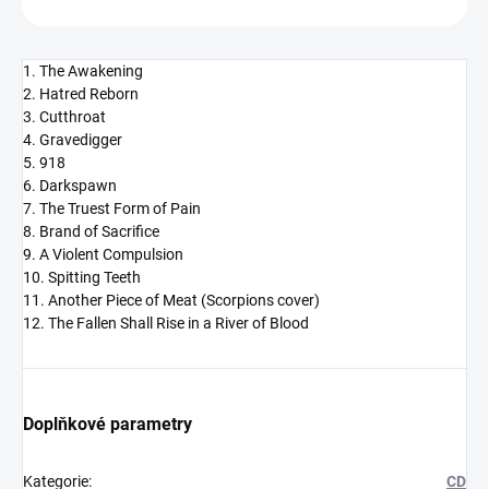
1. The Awakening
2. Hatred Reborn
3. Cutthroat
4. Gravedigger
5. 918
6. Darkspawn
7. The Truest Form of Pain
8. Brand of Sacrifice
9. A Violent Compulsion
10. Spitting Teeth
11. Another Piece of Meat (Scorpions cover)
12. The Fallen Shall Rise in a River of Blood
Doplňkové parametry
Kategorie
:
CD