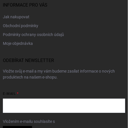
INFORMACE PRO VÁS
Jak nakupovat
Obchodní podmínky
Podmínky ochrany osobních údajů
Moje objednávka
ODEBÍRAT NEWSLETTER
Vložte svůj e-mail a my vám budeme zasílat informace o nových
produktech na našem e-shopu.
E-MAIL
Vložením e-mailu souhlasíte s
podmínkami ochrany osobních údajů