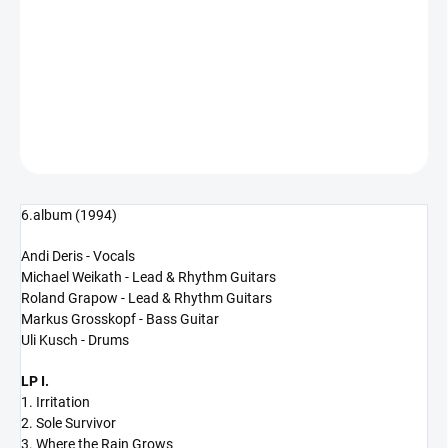
−
+
Přidat do košíku
2026
DETAILNÍ INFORMACE
ZEPTAT SE
HLÍDAT
6.album (1994)
Andi Deris - Vocals
Michael Weikath - Lead & Rhythm Guitars
Roland Grapow - Lead & Rhythm Guitars
Markus Grosskopf - Bass Guitar
Uli Kusch - Drums
LP I.
1. Irritation
2. Sole Survivor
3. Where the Rain Grows