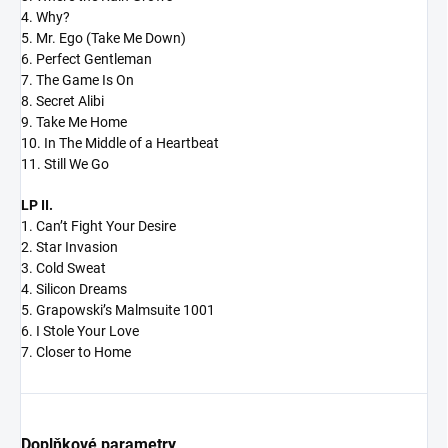
4. Why?
5. Mr. Ego (Take Me Down)
6. Perfect Gentleman
7. The Game Is On
8. Secret Alibi
9. Take Me Home
10. In The Middle of a Heartbeat
11. Still We Go
LP II.
1. Can’t Fight Your Desire
2. Star Invasion
3. Cold Sweat
4. Silicon Dreams
5. Grapowski’s Malmsuite 1001
6. I Stole Your Love
7. Closer to Home
Doplňkové parametry