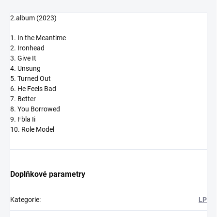
2.album (2023)
1. In the Meantime
2. Ironhead
3. Give It
4. Unsung
5. Turned Out
6. He Feels Bad
7. Better
8. You Borrowed
9. Fbla Ii
10. Role Model
Doplňkové parametry
Kategorie
:
LP