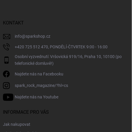
p
a
t
í
KONTAKT
info
@
sparkshop.cz
+420 725 512 470, PONDĚLÍ-ČTVRTEK 9:00 - 16:00
Osobní vyzvednutí: Vršovická 919/16, Praha 10, 10100 (po
telefonické domluvě!)
Najdete nás na Facebooku
spark_rock_magazine/?hl=cs
Najdete nás na Youtube
INFORMACE PRO VÁS
Jak nakupovat