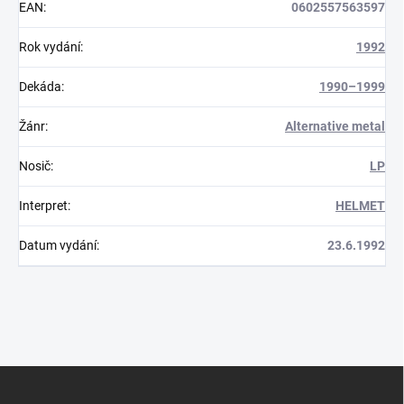
EAN
:
0602557563597
Rok vydání
:
1992
Dekáda
:
1990–1999
Žánr
:
Alternative metal
Nosič
:
LP
Interpret
:
HELMET
Datum vydání
:
23.6.1992
Z
á