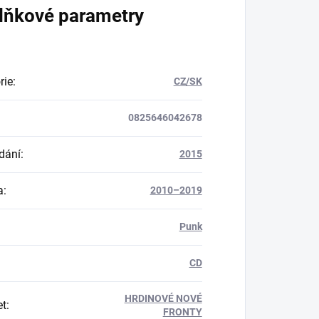
lňkové parametry
rie
:
CZ/SK
0825646042678
dání
:
2015
a
:
2010–2019
Punk
CD
HRDINOVÉ NOVÉ
et
:
FRONTY