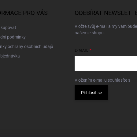
ORMACE PRO VÁS
ODEBÍRAT NEWSLETT
Vložte svůj e-mail a my vám bud
akupovat
našem e-shopu.
dní podmínky
nky ochrany osobních údajů
E-MAIL
objednávka
Vložením e-mailu souhlasíte s
po
Přihlásit se