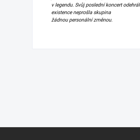
v legendu. Svůj poslední koncert odehrál
existence neprošla skupina
žádnou personální změnou.
Z
á