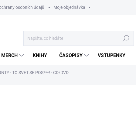
ochrany osobních údajů
Moje objednávka
Hledat
MERCH
KNIHY
ČASOPISY
VSTUPENKY
TY - TO SVET SE POS***! - CD/DVD
ocení
279 Kč
/ ks
230,58 Kč bez DPH
Měrná
U DODAVATELE
cena: