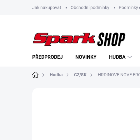
Přejít
Jak nakupovat
Obchodní podmínky
Podmínky 
na
obsah
PŘEDPRODEJ
NOVINKY
HUDBA
Domů
Hudba
CZ/SK
HRDINOVE NOVE FRON
Neohodnoceno
Podrobnosti hodn