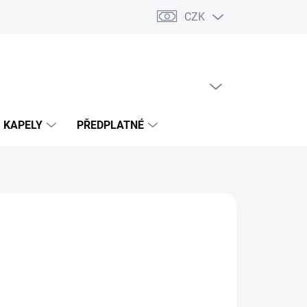
CZK
PRÁZDNÝ KOŠÍK
NÁKUPNÍ
KOŠÍK
KAPELY
PŘEDPLATNÉ