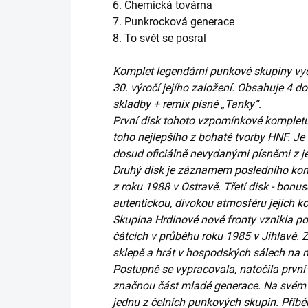
6. Chemická továrna
7. Punkrocková generace
8. To svět se posral
Komplet legendární punkové skupiny vych
30. výročí jejího založení. Obsahuje 4 
skladby + remix písně „Tanky“.
První disk tohoto vzpomínkové kompletu
toho nejlepšího z bohaté tvorby HNF. Je
dosud oficiálně nevydanými písněmi z je
Druhý disk je záznamem posledního ko
z roku 1988 v Ostravě. Třetí disk - bon
autentickou, divokou atmosféru jejich ko
Skupina Hrdinové nové fronty vznikla p
čátcích v průběhu roku 1985 v Jihlavě. 
sklepě a hrát v hospodských sálech na n
Postupně se vypracovala, natočila první 
značnou část mladé generace. Na svém 
jednu z čelních punkových skupin. Příbě