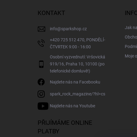
p
a
KONTAKT
INF
t
í
Jak n
info
@
sparkshop.cz
Obcho
+420 725 512 470, PONDĚLÍ-
Podmí
ČTVRTEK 9:00 - 16:00
Moje 
Osobní vyzvednutí: Vršovická
919/16, Praha 10, 10100 (po
telefonické domluvě!)
Najdete nás na Facebooku
spark_rock_magazine/?hl=cs
Najdete nás na Youtube
PŘIJÍMÁME ONLINE
PLATBY