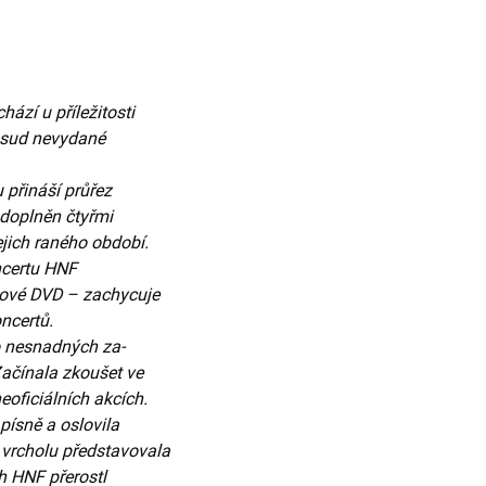
ází u příležitosti
dosud nevydané
 přináší průřez
 doplněn čtyřmi
jich raného období.
ncertu HNF
usové DVD – zachycuje
ncertů.
o nesnadných za-
Začínala zkoušet ve
eoficiálních akcích.
písně a oslovila
vrcholu představovala
h HNF přerostl