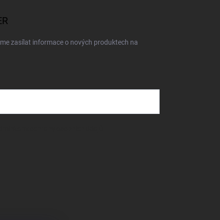
ER
eme zasílat informace o nových produktech na
dmínkami ochrany osobních údajů