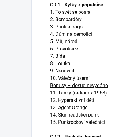
CD 1 - Kytky z popelnice
1. To svět se posral
2. Bombardéry
3. Punk a pogo
4. Dům na demolici
5. Můj národ
6. Provokace
7. Bída
8. Loutka
9. Nenávist
10. Válečný území
Bonusy – dosud nevydáno
11. Tanky (radiomix 1968)
12. Hyperaktivní děti
13. Agent Orange
14. Skinheadskej punk
15. Punkrockoví válečníci
CD 2 - Poslední koncert