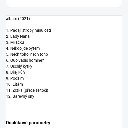
album (2021)
1. Padaj’ stropy minulosti
2. Lady Nana
3. Miláčku
4. Někdo jde bytem
5. Nech toho, nech toho
6. Quo vadis homine?
7. Uschlý kytky
8. Bílej kůň
9. Podzim
10. Lítám
11. Zrzka (přece se točí)
12. Barevný sny
Doplňkové parametry