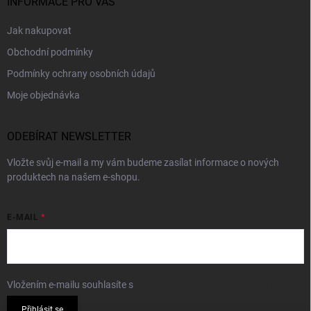
INFORMACE PRO VÁS
Jak nakupovat
Obchodní podmínky
Podmínky ochrany osobních údajů
Moje objednávka
ODEBÍRAT NEWSLETTER
Vložte svůj e-mail a my vám budeme zasílat informace o nových
produktech na našem e-shopu.
E-MAIL
Vložením e-mailu souhlasíte s
podmínkami ochrany osobních údajů
Přihlásit se