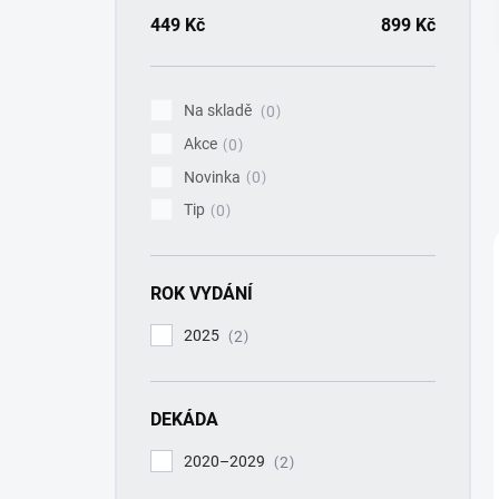
a
n
449
Kč
899
Kč
n
í
p
Na skladě
0
a
Akce
n
0
e
Novinka
0
l
Tip
0
ROK VYDÁNÍ
2025
2
DEKÁDA
2020–2029
2