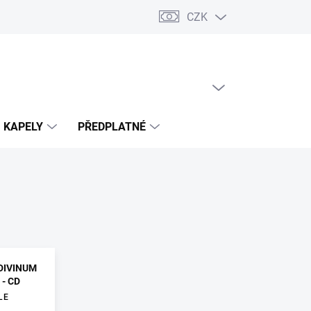
CZK
PRÁZDNÝ KOŠÍK
NÁKUPNÍ
KOŠÍK
KAPELY
PŘEDPLATNÉ
 DIVINUM
- CD
LE