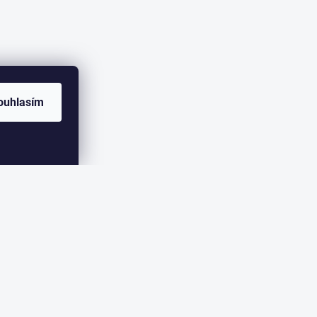
ouhlasím
ER
eme zasílat informace o nových produktech na