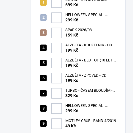
(SPLATTER VINYL) - LP
699 Kč
HELLOWEEN SPECIÁL -
PUMPKINS
299 Kč
SPARK 2026/08
159 Kč
ALŽBĚTA - KOUZELNÍK - CD
199 Kč
ALŽBĚTA - BEST OF (10 LET S
VÁMI) - CD
199 Kč
ALŽBĚTA - ZPOVĚĎ - CD
199 Kč
TURBO - ČASEM BLOUDÍM -
CD
329 Kč
HELLOWEEN SPECIÁL -
UNITED
299 Kč
MOTLEY CRUE - BAND 4/2019
49 Kč