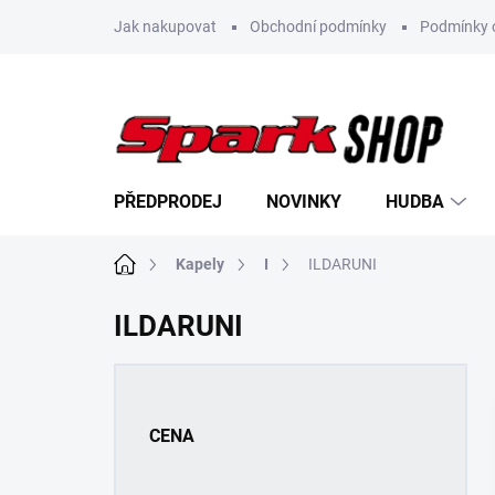
Přejít
Jak nakupovat
Obchodní podmínky
Podmínky 
na
obsah
PŘEDPRODEJ
NOVINKY
HUDBA
Domů
Kapely
I
ILDARUNI
ILDARUNI
P
o
s
CENA
t
r