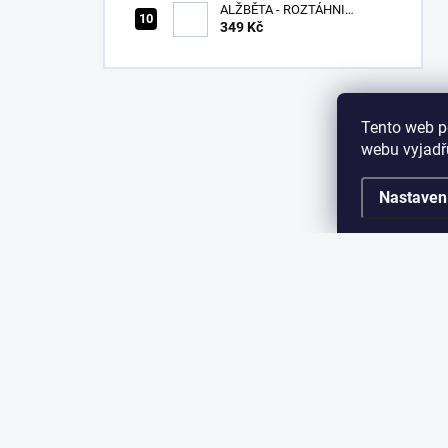
ALŽBĚTA - ROZTÁHNI
KŘÍDLA - CD
349 Kč
Tento web p
webu vyjadřu
Nastaven
Z
á
p
a
KONTAKT
INF
t
í
Jak n
info
@
sparkshop.cz