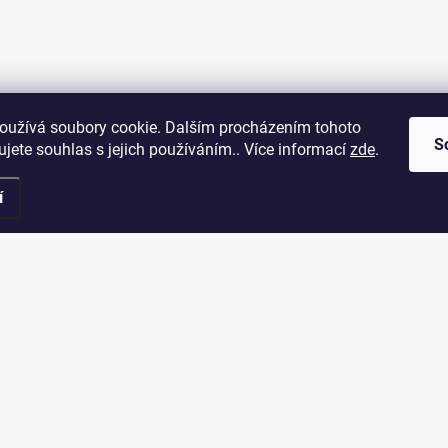
oužívá soubory cookie. Dalším procházením tohoto
S
jete souhlas s jejich používáním.. Více informací
zde
.
í
ORMACE PRO VÁS
ODEBÍRAT NEWSLETT
Vložte svůj e-mail a my vám bud
akupovat
našem e-shopu.