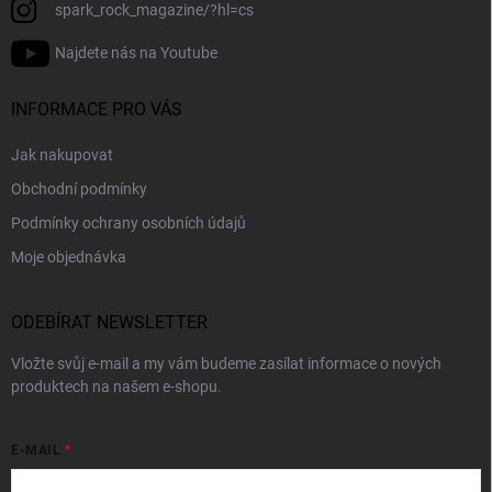
spark_rock_magazine/?hl=cs
Najdete nás na Youtube
INFORMACE PRO VÁS
Jak nakupovat
Obchodní podmínky
Podmínky ochrany osobních údajů
Moje objednávka
ODEBÍRAT NEWSLETTER
Vložte svůj e-mail a my vám budeme zasílat informace o nových
produktech na našem e-shopu.
E-MAIL