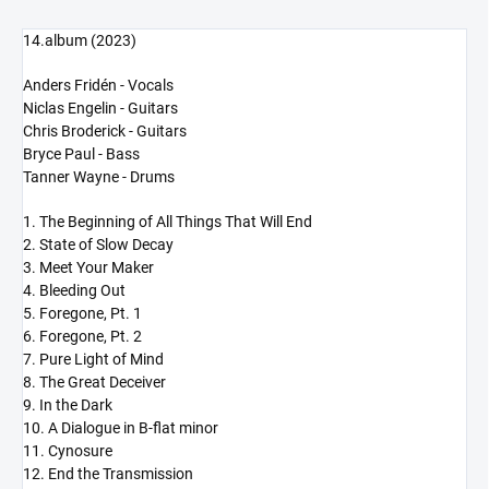
14.album (2023)
Anders Fridén - Vocals
Niclas Engelin - Guitars
Chris Broderick - Guitars
Bryce Paul - Bass
Tanner Wayne - Drums
1. The Beginning of All Things That Will End
2. State of Slow Decay
3. Meet Your Maker
4. Bleeding Out
5. Foregone, Pt. 1
6. Foregone, Pt. 2
7. Pure Light of Mind
8. The Great Deceiver
9. In the Dark
10. A Dialogue in B-flat minor
11. Cynosure
12. End the Transmission