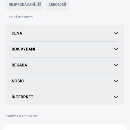
e
NEJPRODÁVANĚJŠÍ
ABECEDNĚ
n
í
1
položek celkem
p
r
CENA
o
d
u
ROK VYDÁNÍ
k
t
DEKÁDA
ů
NOSIČ
INTERPRET
Položek k zobrazení:
1
V