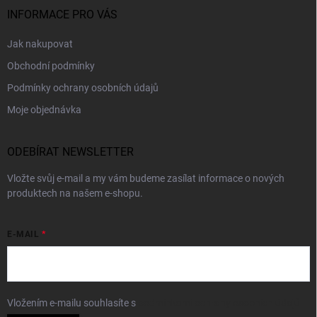
INFORMACE PRO VÁS
Jak nakupovat
Obchodní podmínky
Podmínky ochrany osobních údajů
Moje objednávka
ODEBÍRAT NEWSLETTER
Vložte svůj e-mail a my vám budeme zasílat informace o nových
produktech na našem e-shopu.
E-MAIL
Vložením e-mailu souhlasíte s
podmínkami ochrany osobních údajů