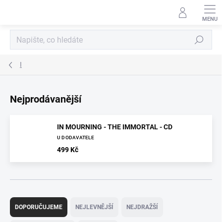
Přejít
na
obsah
Hledat
I
Nejprodávanější
IN MOURNING - THE IMMORTAL - CD
U DODAVATELE
499 Kč
Ř
a
DOPORUČUJEME
NEJLEVNĚJŠÍ
NEJDRAŽŠÍ
z