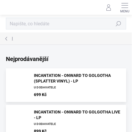
Přejít
na
obsah
Hledat
I
Nejprodávanější
INCANTATION - ONWARD TO GOLGOTHA
(SPLATTER VINYL) - LP
U DODAVATELE
699 Kč
INCANTATION - ONWARD TO GOLGOTHA LIVE
- LP
U DODAVATELE
899 Kč