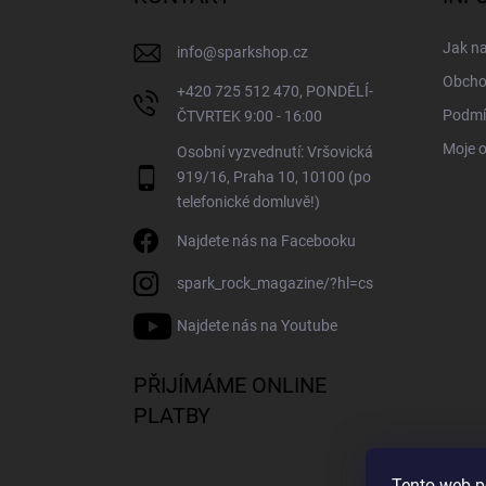
t
í
Jak n
info
@
sparkshop.cz
Obcho
+420 725 512 470, PONDĚLÍ-
Podmí
ČTVRTEK 9:00 - 16:00
Moje 
Osobní vyzvednutí: Vršovická
919/16, Praha 10, 10100 (po
telefonické domluvě!)
Najdete nás na Facebooku
spark_rock_magazine/?hl=cs
Najdete nás na Youtube
PŘIJÍMÁME ONLINE
PLATBY
Tento web p