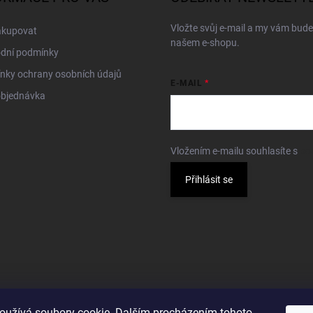
Vložte svůj e-mail a my vám bud
akupovat
našem e-shopu.
dní podmínky
nky ochrany osobních údajů
E-MAIL
objednávka
Vložením e-mailu souhlasíte s
po
Přihlásit se
oužívá soubory cookie. Dalším procházením tohoto