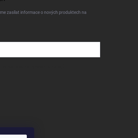
eme zasílat informace o nových produktech na
dmínkami ochrany osobních údajů