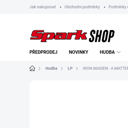
Přejít
Jak nakupovat
Obchodní podmínky
Podmínky 
na
obsah
PŘEDPRODEJ
NOVINKY
HUDBA
Domů
Hudba
LP
IRON MAIDEN - A MATTER
Neohodnoceno
Podrobnosti hodn