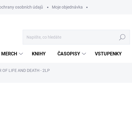
ochrany osobních údajů
Moje objednávka
Hledat
MERCH
KNIHY
ČASOPISY
VSTUPENKY
 OF LIFE AND DEATH - 2LP
ocení
849 Kč
/ ks
701,65 Kč bez DPH
Měrná
U DODAVATELE
cena: