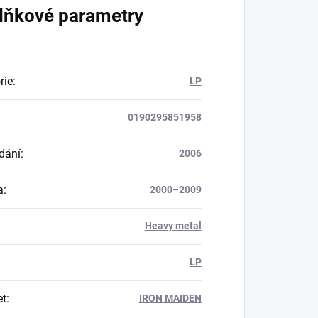
lňkové parametry
rie
:
LP
0190295851958
dání
:
2006
a
:
2000–2009
Heavy metal
LP
et
:
IRON MAIDEN