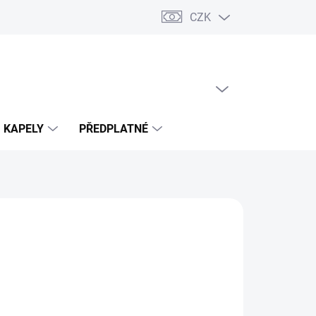
CZK
PRÁZDNÝ KOŠÍK
NÁKUPNÍ
KOŠÍK
KAPELY
PŘEDPLATNÉ