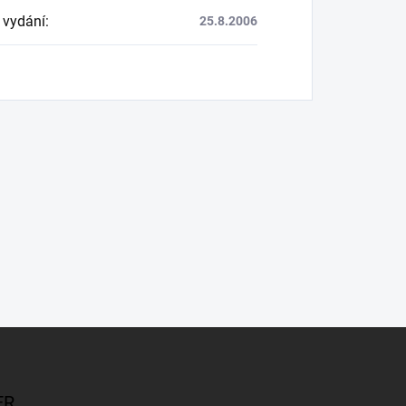
 vydání
:
25.8.2006
ER