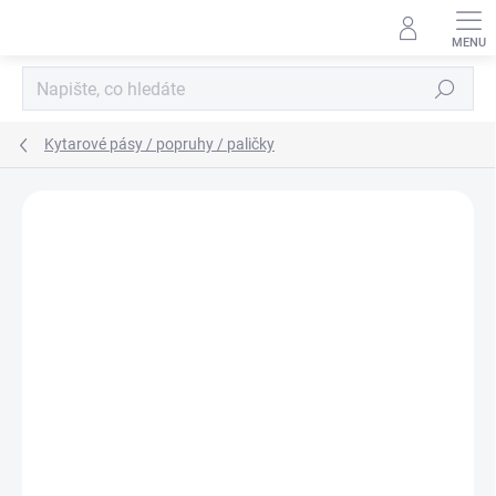
Přejít
na
obsah
Hledat
Kytarové pásy / popruhy / paličky
Neohodnoceno
Podrobnosti hodnocení