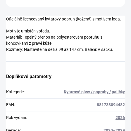
Oficiálně licencovaný kytarový popruh (kožený) s motivem loga.
Motiv je umístěn vpředu.
Materiál: Tepelný přenos na polyesterovém popruhu s
koncovkami z pravé kůže.
Rozměry: Nastavitelná délka 99 až 147 cm. Balení: V sáčku.
Doplňkové parametry
Kategorie
:
Kytarové pásy / popruhy / paličky
EAN
:
881738094482
Rok vydání
:
2026
Dekáda
:
2020–2029