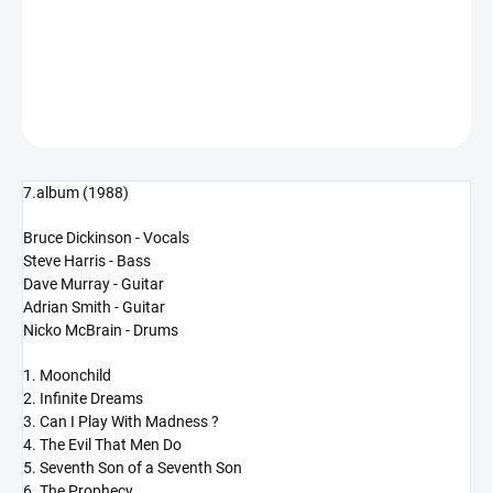
−
+
Přidat do košíku
DETAILNÍ INFORMACE
ZEPTAT SE
HLÍDAT
7.album (1988)
Bruce Dickinson - Vocals
Steve Harris - Bass
Dave Murray - Guitar
Adrian Smith - Guitar
Nicko McBrain - Drums
1. Moonchild
2. Infinite Dreams
3. Can I Play With Madness ?
4. The Evil That Men Do
5. Seventh Son of a Seventh Son
6. The Prophecy