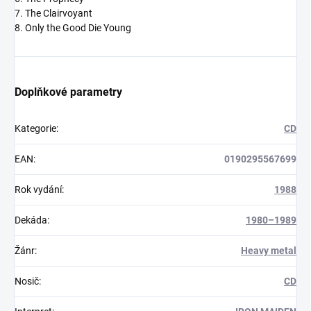
7. The Clairvoyant
8. Only the Good Die Young
Doplňkové parametry
Kategorie
:
CD
EAN
:
0190295567699
Rok vydání
:
1988
Dekáda
:
1980–1989
Žánr
:
Heavy metal
Nosič
:
CD