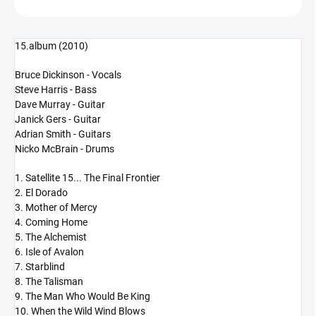
15.album (2010)
Bruce Dickinson - Vocals
Steve Harris - Bass
Dave Murray - Guitar
Janick Gers - Guitar
Adrian Smith - Guitars
Nicko McBrain - Drums
1. Satellite 15... The Final Frontier
2. El Dorado
3. Mother of Mercy
4. Coming Home
5. The Alchemist
6. Isle of Avalon
7. Starblind
8. The Talisman
9. The Man Who Would Be King
10. When the Wild Wind Blows