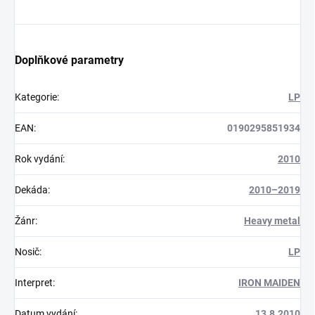
Doplňkové parametry
Kategorie
:
LP
EAN
:
0190295851934
Rok vydání
:
2010
Dekáda
:
2010–2019
Žánr
:
Heavy metal
Nosič
:
LP
Interpret
:
IRON MAIDEN
Datum vydání
:
13.8.2010