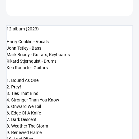
ZEPTAT SE
HLÍDAT
12.album (2023)
Harry Conklin - Vocals
John Tetley - Bass
Mark Briody - Guitars, Keyboards
Rikard Stjernquist - Drums
Ken Rodarte - Guitars
1. Bound As One
2. Prey!
3. Ties That Bind
4. Stronger Than You Know
5. Onward We Toil
6. Edge Of A Knife
7. Dark Descent
8. Weather The Storm
9. Renewed Flame