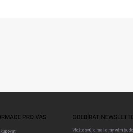
ORMACE PRO VÁS
ODEBÍRAT NEWSLETT
Vložte svůj e-mail a my vám bud
akupovat