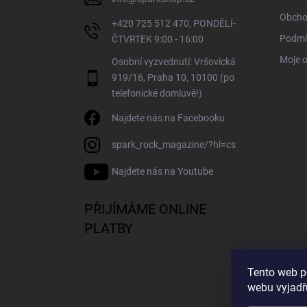
Obcho
+420 725 512 470, PONDĚLÍ-
Podmí
ČTVRTEK 9:00 - 16:00
Moje 
Osobní vyzvednutí: Vršovická
919/16, Praha 10, 10100 (po
telefonické domluvě!)
Najdete nás na Facebooku
spark_rock_magazine/?hl=cs
Najdete nás na Youtube
PŘIJÍMÁME ONLINE
PLATBY
Tento web p
webu vyjadřu