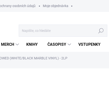
ochrany osobních údajů
Moje objednávka
Hledat
MERCH
KNIHY
ČASOPISY
VSTUPENKY
OWED (WHITE/BLACK MARBLE VINYL) - 2LP
ocení
699 Kč
/ ks
577,69 Kč bez DPH
Měrná
U DODAVATELE
cena: