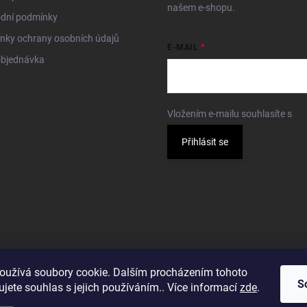
našem e-shopu.
dní podmínky
nky ochrany osobních údajů
E-MAIL
objednávka
Vložením e-mailu souhlasíte s
po
Přihlásit se
oužívá soubory cookie. Dalším procházením tohoto
S
jete souhlas s jejich používáním.. Více informací
zde
.