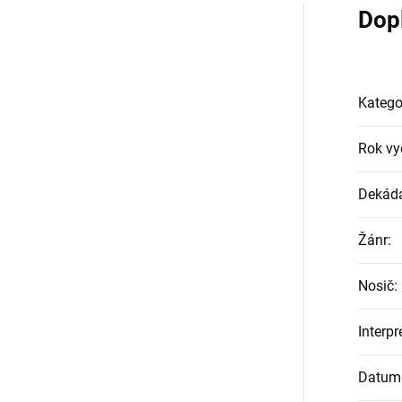
Dop
Katego
Rok vy
Dekád
Žánr
:
Nosič
:
Interpr
Datum