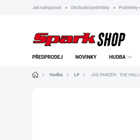
Přejít
Jak nakupovat
Obchodní podmínky
Podmínky 
na
obsah
PŘEDPRODEJ
NOVINKY
HUDBA
Domů
Hudba
LP
JAG PANZER - THE HALL
Neohodnoceno
Podrobnosti hodn