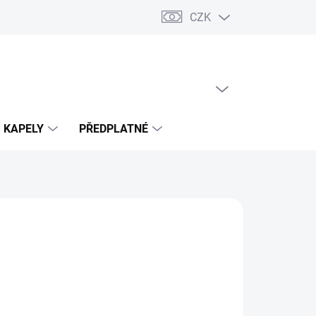
CZK
PRÁZDNÝ KOŠÍK
NÁKUPNÍ
KOŠÍK
KAPELY
PŘEDPLATNÉ