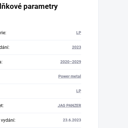
lňkové parametry
rie
:
LP
dání
:
2023
a
:
2020–2029
Power metal
LP
et
:
JAG PANZER
 vydání
:
23.6.2023