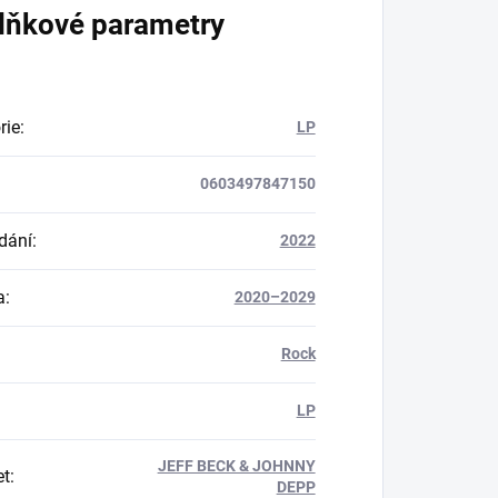
lňkové parametry
rie
:
LP
0603497847150
dání
:
2022
a
:
2020–2029
Rock
LP
JEFF BECK & JOHNNY
et
:
DEPP