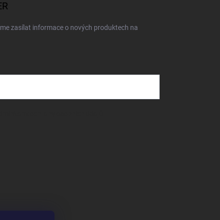
ER
eme zasílat informace o nových produktech na
dmínkami ochrany osobních údajů