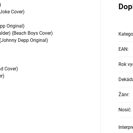
)
Dop
 Joke Cover)
pp Original)
ulder) (Beach Boys Cover)
Katego
 (Johnny Depp Original)
EAN
:
Rok vy
nd Cover)
er)
Dekád
Žánr
:
Nosič
:
Interpr