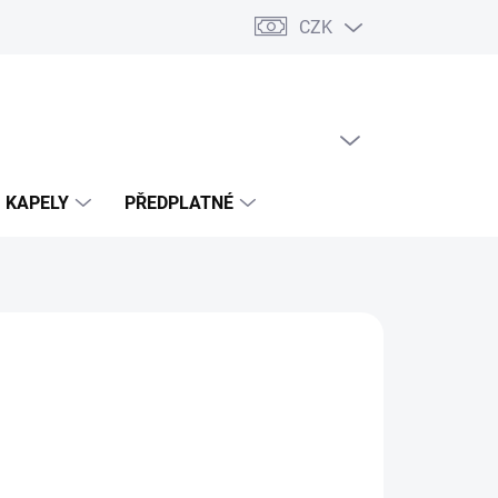
CZK
PRÁZDNÝ KOŠÍK
NÁKUPNÍ
KOŠÍK
KAPELY
PŘEDPLATNÉ