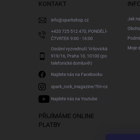
a
KONTAKT
INF
t
í
Jak n
info
@
sparkshop.cz
Obcho
+420 725 512 470, PONDĚLÍ-
Podmí
ČTVRTEK 9:00 - 16:00
Moje 
Osobní vyzvednutí: Vršovická
919/16, Praha 10, 10100 (po
telefonické domluvě!)
Najdete nás na Facebooku
spark_rock_magazine/?hl=cs
Najdete nás na Youtube
PŘIJÍMÁME ONLINE
PLATBY