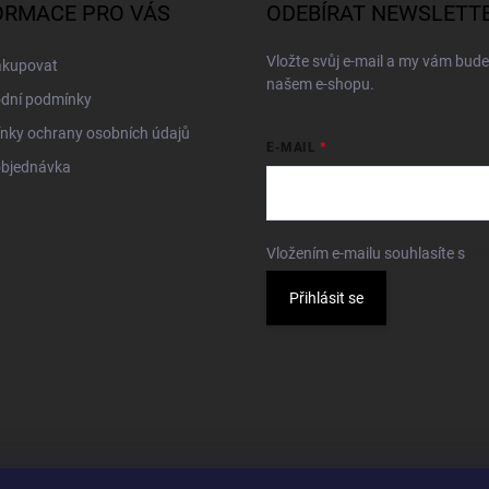
ORMACE PRO VÁS
ODEBÍRAT NEWSLETT
Vložte svůj e-mail a my vám bud
akupovat
našem e-shopu.
dní podmínky
nky ochrany osobních údajů
E-MAIL
objednávka
Vložením e-mailu souhlasíte s
po
Přihlásit se