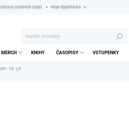
ochrany osobních údajů
Moje objednávka
Hledat
MERCH
KNIHY
ČASOPISY
VSTUPENKY
P - 18 - LP
ocení
649 Kč
/ ks
536,36 Kč bez DPH
Měrná
U DODAVATELE
cena: