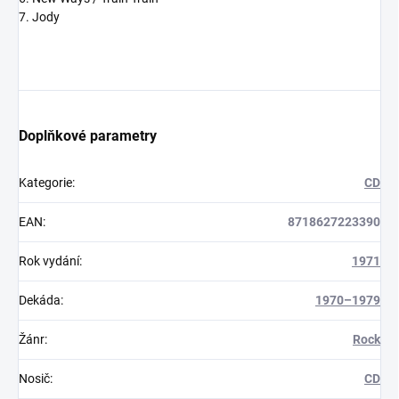
7. Jody
Doplňkové parametry
Kategorie
:
CD
EAN
:
8718627223390
Rok vydání
:
1971
Dekáda
:
1970–1979
Žánr
:
Rock
Nosič
:
CD