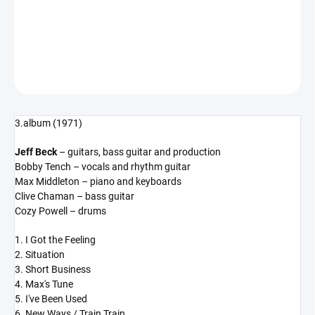
−
+
Přidat do košíku
DETAILNÍ INFORMACE
ZEPTAT SE
HLÍDAT
3.album (1971)
Jeff Beck
– guitars, bass guitar and production
Bobby Tench – vocals and rhythm guitar
Max Middleton – piano and keyboards
Clive Chaman – bass guitar
Cozy Powell – drums
1. I Got the Feeling
2. Situation
3. Short Business
4. Max's Tune
5. I've Been Used
6. New Ways / Train Train