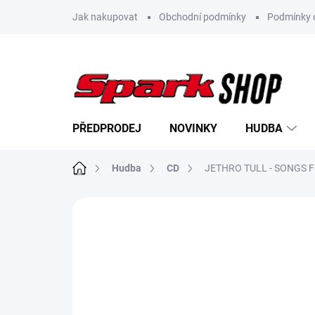
Přejít
Jak nakupovat
Obchodní podmínky
Podmínky 
na
obsah
PŘEDPRODEJ
NOVINKY
HUDBA
Domů
Hudba
CD
JETHRO TULL - SONGS 
Neohodnoceno
Podrobnosti hodn