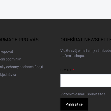
ORMACE PRO VÁS
ODEBÍRAT NEWSLETT
Vložte svůj e-mail a my vám bud
akupovat
našem e-shopu.
dní podmínky
nky ochrany osobních údajů
E-MAIL
objednávka
Vložením e-mailu souhlasíte s
po
Přihlásit se