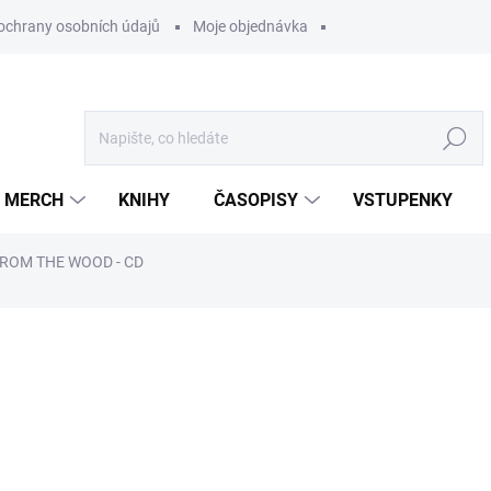
ochrany osobních údajů
Moje objednávka
Hledat
MERCH
KNIHY
ČASOPISY
VSTUPENKY
FROM THE WOOD - CD
ocení
199 Kč
/ ks
164,46 Kč bez DPH
Měrná
U DODAVATELE
cena: