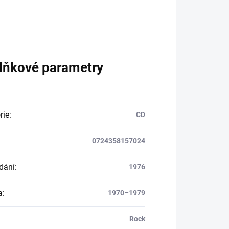
lňkové parametry
rie
:
CD
0724358157024
dání
:
1976
a
:
1970–1979
Rock