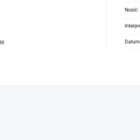
Nosič
:
Interpr
sy
Datum