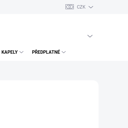
CZK
PRÁZDNÝ KOŠÍK
NÁKUPNÍ
KOŠÍK
KAPELY
PŘEDPLATNÉ