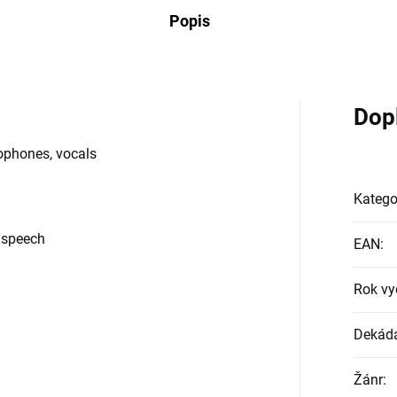
Popis
Dop
xophones, vocals
Katego
, speech
EAN
:
Rok vy
Dekád
Žánr
: