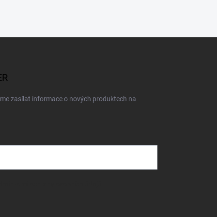
ER
eme zasílat informace o nových produktech na
dmínkami ochrany osobních údajů