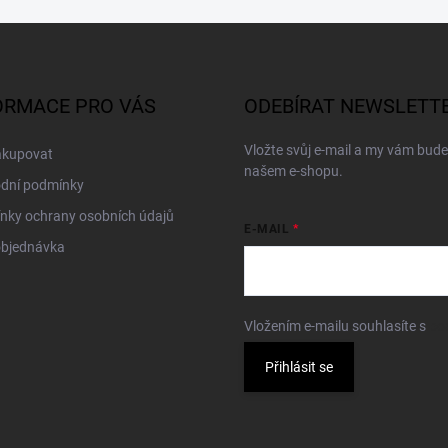
ORMACE PRO VÁS
ODEBÍRAT NEWSLETT
Vložte svůj e-mail a my vám bud
akupovat
našem e-shopu.
dní podmínky
nky ochrany osobních údajů
E-MAIL
objednávka
Vložením e-mailu souhlasíte s
po
Přihlásit se