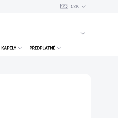
CZK
PRÁZDNÝ KOŠÍK
NÁKUPNÍ
KOŠÍK
KAPELY
PŘEDPLATNÉ