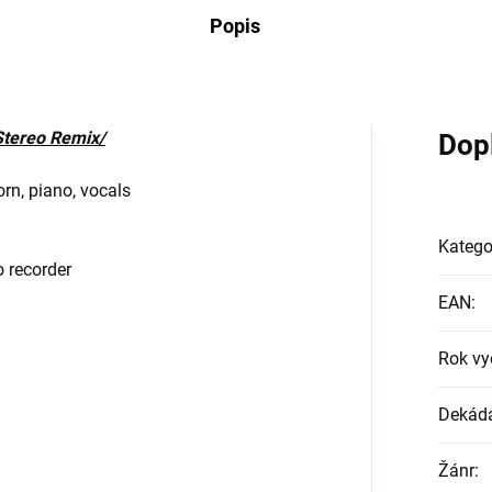
Popis
Stereo Remix/
Dop
orn, piano, vocals
Katego
 recorder
EAN
:
Rok vy
Dekád
Žánr
: