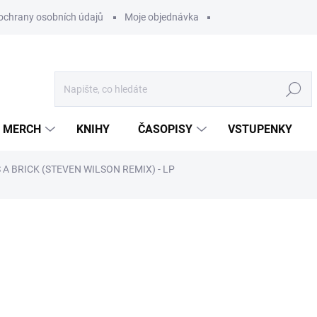
ochrany osobních údajů
Moje objednávka
Hledat
MERCH
KNIHY
ČASOPISY
VSTUPENKY
 A BRICK (STEVEN WILSON REMIX) - LP
ocení
699 Kč
/ ks
577,69 Kč bez DPH
Měrná
U DODAVATELE
cena: