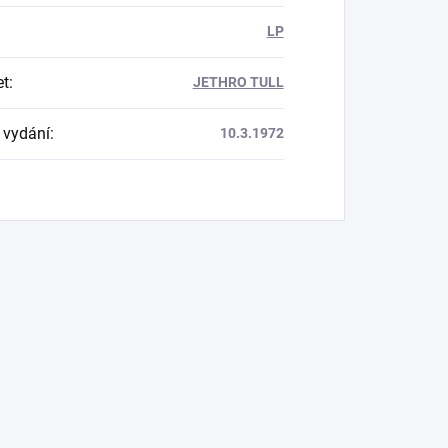
LP
et
:
JETHRO TULL
 vydání
:
10.3.1972