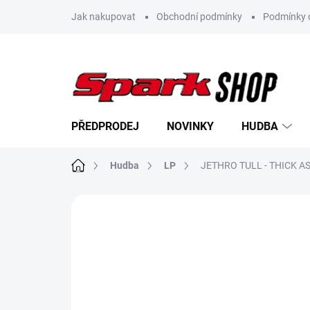
Přejít
Jak nakupovat
Obchodní podmínky
Podmínky 
na
obsah
PŘEDPRODEJ
NOVINKY
HUDBA
Domů
Hudba
LP
JETHRO TULL - THICK AS
Neohodnoceno
Podrobnosti hodn