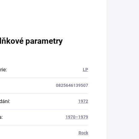
lňkové parametry
rie
:
LP
0825646139507
dání
:
1972
a
:
1970–1979
Rock