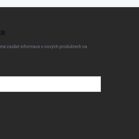
ER
eme zasílat informace o nových produktech na
dmínkami ochrany osobních údajů