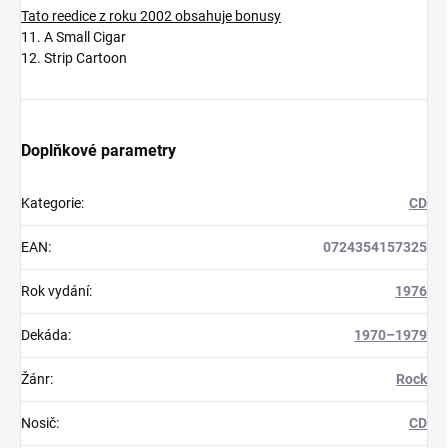
Tato reedice z roku 2002 obsahuje bonusy
11. A Small Cigar
12. Strip Cartoon
Doplňkové parametry
Kategorie
:
CD
EAN
:
0724354157325
Rok vydání
:
1976
Dekáda
:
1970–1979
Žánr
:
Rock
Nosič
:
CD