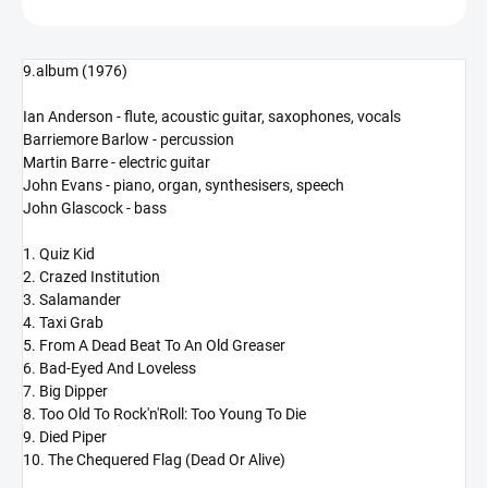
9.album (1976)
Ian Anderson - flute, acoustic guitar, saxophones, vocals
Barriemore Barlow - percussion
Martin Barre - electric guitar
John Evans - piano, organ, synthesisers, speech
John Glascock - bass
1. Quiz Kid
2. Crazed Institution
3. Salamander
4. Taxi Grab
5. From A Dead Beat To An Old Greaser
6. Bad-Eyed And Loveless
7. Big Dipper
8. Too Old To Rock'n'Roll: Too Young To Die
9. Died Piper
10. The Chequered Flag (Dead Or Alive)