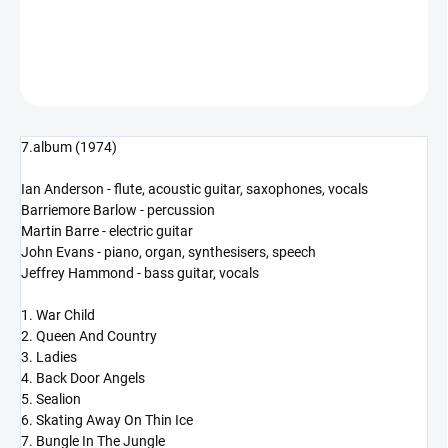
DETAILNÍ INFORMACE
ZEPTAT SE
HLÍDAT
7.album (1974)
Ian Anderson - flute, acoustic guitar, saxophones, vocals
Barriemore Barlow - percussion
Martin Barre - electric guitar
John Evans - piano, organ, synthesisers, speech
Jeffrey Hammond - bass guitar, vocals
1. War Child
2. Queen And Country
3. Ladies
4. Back Door Angels
5. Sealion
6. Skating Away On Thin Ice
7. Bungle In The Jungle