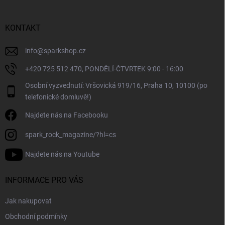
a
t
í
KONTAKT
info
@
sparkshop.cz
+420 725 512 470, PONDĚLÍ-ČTVRTEK 9:00 - 16:00
Osobní vyzvednutí: Vršovická 919/16, Praha 10, 10100 (po
telefonické domluvě!)
Najdete nás na Facebooku
spark_rock_magazine/?hl=cs
Najdete nás na Youtube
INFORMACE PRO VÁS
Jak nakupovat
Obchodní podmínky