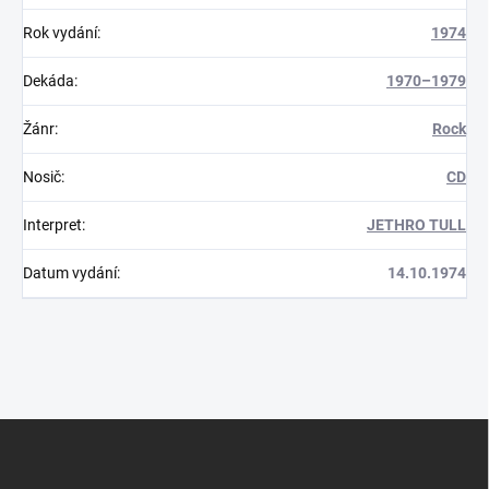
Rok vydání
:
1974
Dekáda
:
1970–1979
Žánr
:
Rock
Nosič
:
CD
Interpret
:
JETHRO TULL
Datum vydání
:
14.10.1974
Z
á
p