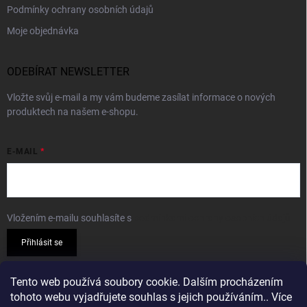
Podmínky ochrany osobních údajů
Moje objednávka
ODEBÍRAT NEWSLETTER
Vložte svůj e-mail a my vám budeme zasílat informace o nových
produktech na našem e-shopu.
E-MAIL
Vložením e-mailu souhlasíte s
podmínkami ochrany osobních údajů
Přihlásit se
PŘIJÍMÁME ONLINE PLATBY
Tento web používá soubory cookie. Dalším procházením
tohoto webu vyjadřujete souhlas s jejich používáním.. Více