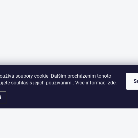
oužívá soubory cookie. Dalším procházením tohoto
S
jete souhlas s jejich používáním.. Více informací
zde
.
í