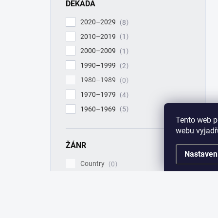
DEKÁDA
2020–2029
8
2010–2019
1
2000–2009
1
1990–1999
2
1980–1989
0
1970–1979
4
1960–1969
5
Tento web p
webu vyjadřu
ŽÁNR
Nastaven
Country
0
Crossover
0
Deathcore
0
Folk
0