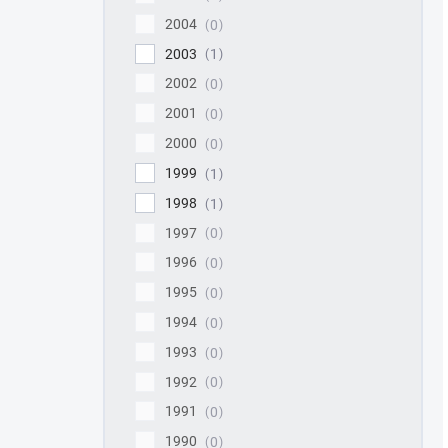
2004
0
2003
1
2002
0
2001
0
2000
0
1999
1
1998
1
1997
0
1996
0
1995
0
1994
0
1993
0
1992
0
1991
0
1990
0