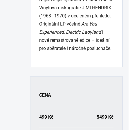
Vinylová diskografie JIMI HENDRIX
(1963–1970) v uceleném přehledu.
Originální LP včetně
Are You
Experienced, Electric Ladyland
i
nové remastrované edice – ideální
pro sběratele i náročné posluchače.
P
o
s
CENA
t
r
a
n
499
Kč
5499
Kč
n
í