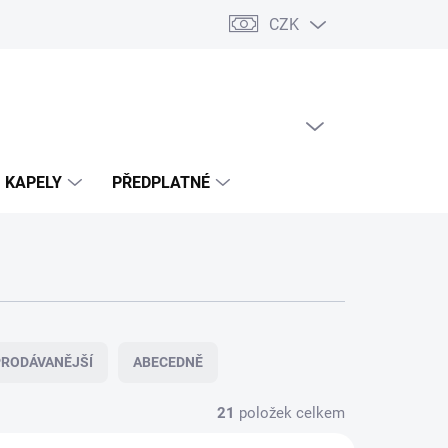
CZK
PRÁZDNÝ KOŠÍK
NÁKUPNÍ
KOŠÍK
KAPELY
PŘEDPLATNÉ
RODÁVANĚJŠÍ
ABECEDNĚ
21
položek celkem