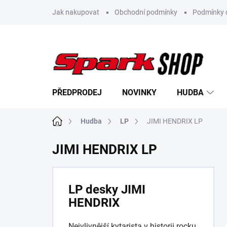
Přejít
Jak nakupovat
Obchodní podmínky
Podmínky 
na
obsah
PŘEDPRODEJ
NOVINKY
HUDBA
Domů
Hudba
LP
JIMI HENDRIX LP
JIMI HENDRIX LP
LP desky JIMI
HENDRIX
Nejvlivnější kytarista v historii rocku.