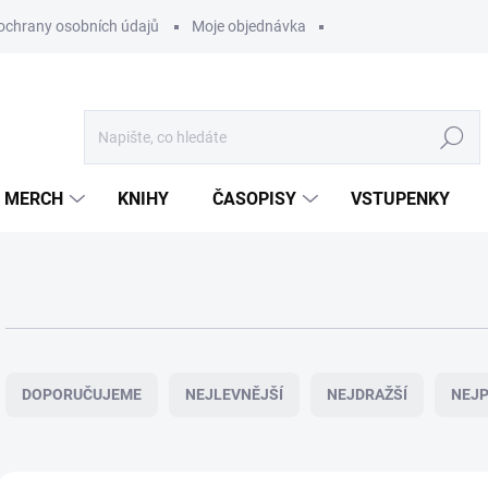
ochrany osobních údajů
Moje objednávka
Hledat
MERCH
KNIHY
ČASOPISY
VSTUPENKY
Ř
a
DOPORUČUJEME
NEJLEVNĚJŠÍ
NEJDRAŽŠÍ
NEJP
z
e
n
í
V