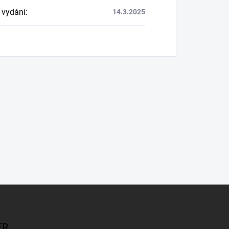
 vydání
:
14.3.2025
ER