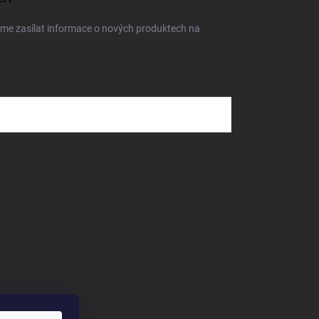
eme zasílat informace o nových produktech na
dmínkami ochrany osobních údajů