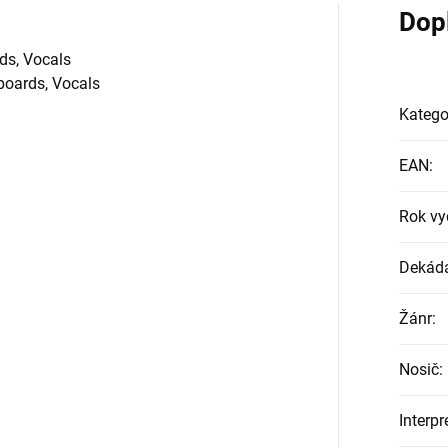
Dop
rds, Vocals
boards, Vocals
Katego
EAN
:
Rok vy
Dekád
Žánr
:
Nosič
:
Interpr