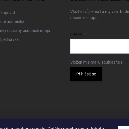
Vložte svůj e-mail a my vám bud
akupovat
našem e-shopu.
dní podmínky
nky ochrany osobních údajů
E-MAIL
objednávka
Vložením e-mailu souhlasíte s
po
Přihlásit se
oužívá soubory cookie. Dalším procházením tohoto