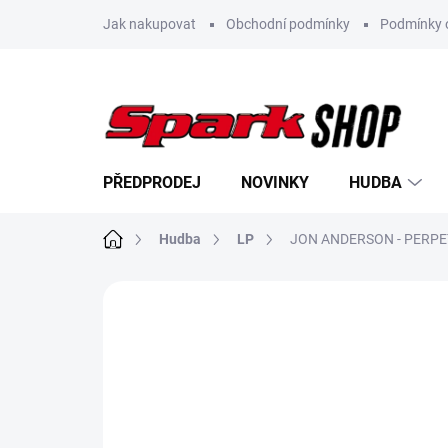
Přejít
Jak nakupovat
Obchodní podmínky
Podmínky 
na
obsah
PŘEDPRODEJ
NOVINKY
HUDBA
Domů
Hudba
LP
JON ANDERSON - PERPE
Neohodnoceno
Podrobnosti hodn