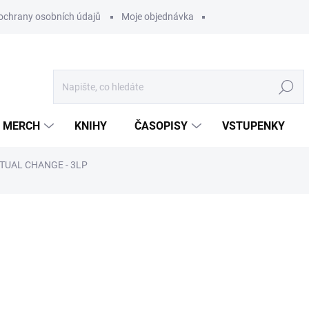
ochrany osobních údajů
Moje objednávka
Hledat
MERCH
KNIHY
ČASOPISY
VSTUPENKY
TUAL CHANGE - 3LP
ocení
1 299 Kč
/ ks
1 073,55 Kč bez DPH
Měrná
U DODAVATELE
cena: