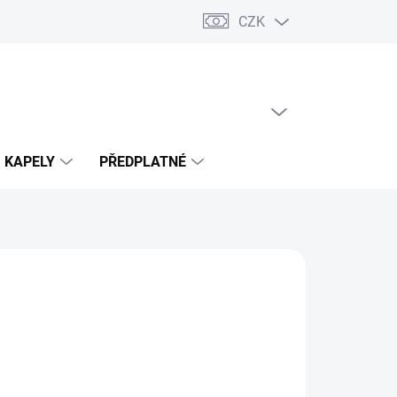
CZK
PRÁZDNÝ KOŠÍK
NÁKUPNÍ
KOŠÍK
KAPELY
PŘEDPLATNÉ