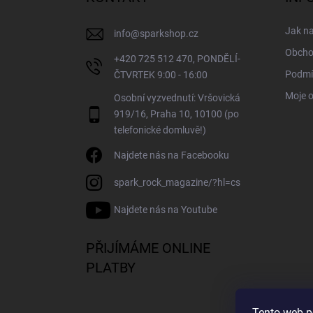
t
í
Jak n
info
@
sparkshop.cz
Obcho
+420 725 512 470, PONDĚLÍ-
Podmí
ČTVRTEK 9:00 - 16:00
Moje 
Osobní vyzvednutí: Vršovická
919/16, Praha 10, 10100 (po
telefonické domluvě!)
Najdete nás na Facebooku
spark_rock_magazine/?hl=cs
Najdete nás na Youtube
PŘIJÍMÁME ONLINE
PLATBY
Tento web p