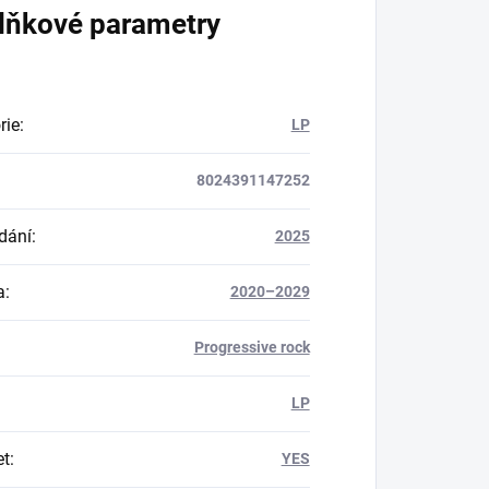
lňkové parametry
rie
:
LP
8024391147252
dání
:
2025
a
:
2020–2029
Progressive rock
LP
et
:
YES