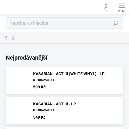
Přejít
na
obsah
Hledat
K
Nejprodávanější
KASABIAN - ACT III (WHITE VINYL) - LP
U DODAVATELE
599 Kč
KASABIAN - ACT III - LP
U DODAVATELE
549 Kč