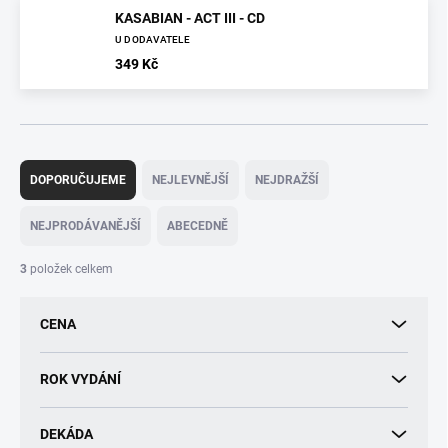
KASABIAN - ACT III - CD
U DODAVATELE
349 Kč
Ř
a
DOPORUČUJEME
NEJLEVNĚJŠÍ
NEJDRAŽŠÍ
z
e
NEJPRODÁVANĚJŠÍ
ABECEDNĚ
n
í
3
položek celkem
p
r
CENA
o
d
u
ROK VYDÁNÍ
k
t
DEKÁDA
ů