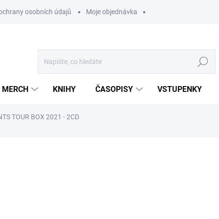
ochrany osobních údajů
Moje objednávka
Hledat
MERCH
KNIHY
ČASOPISY
VSTUPENKY
TS TOUR BOX 2021 - 2CD
ocení
599 Kč
/ ks
495,04 Kč bez DPH
Měrná
U DODAVATELE
cena: