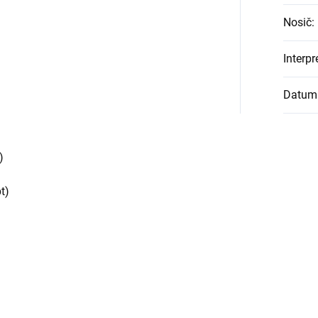
Nosič
:
Interpr
Datum
)
t)