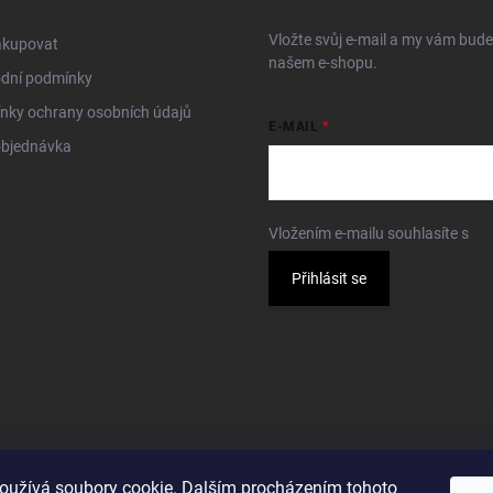
Vložte svůj e-mail a my vám bud
akupovat
našem e-shopu.
dní podmínky
nky ochrany osobních údajů
E-MAIL
objednávka
Vložením e-mailu souhlasíte s
po
Přihlásit se
oužívá soubory cookie. Dalším procházením tohoto