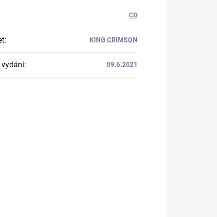
CD
et
:
KING CRIMSON
 vydání
:
09.6.2021