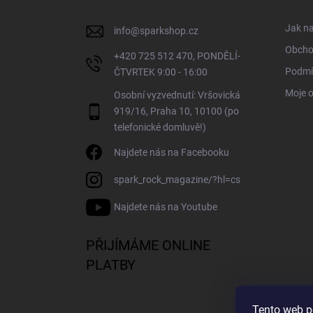
t
í
Jak n
info
@
sparkshop.cz
Obcho
+420 725 512 470, PONDĚLÍ-
Podmí
ČTVRTEK 9:00 - 16:00
Moje 
Osobní vyzvednutí: Vršovická
919/16, Praha 10, 10100 (po
telefonické domluvě!)
Najdete nás na Facebooku
spark_rock_magazine/?hl=cs
Najdete nás na Youtube
PŘIJÍMÁME ONLINE
PLATBY
Tento web p