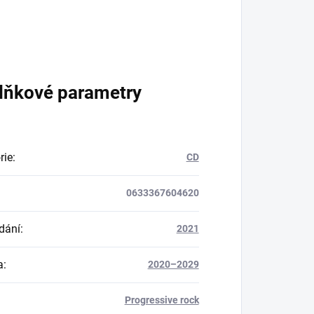
lňkové parametry
rie
:
CD
0633367604620
dání
:
2021
a
:
2020–2029
Progressive rock