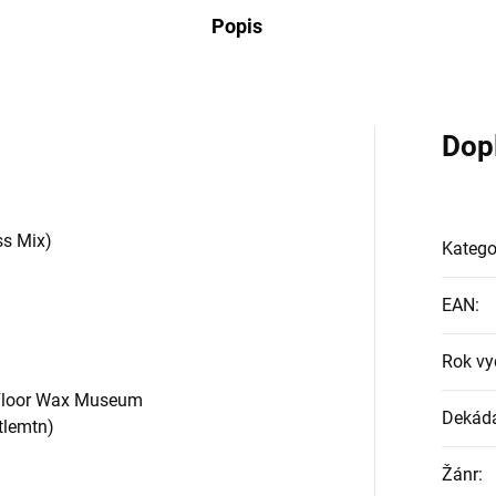
Popis
Dop
ss Mix)
Katego
EAN
:
Rok vy
 Floor Wax Museum
Dekád
tlemtn)
Žánr
: