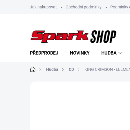
Přejít
Jak nakupovat
Obchodní podmínky
Podmínky 
na
obsah
PŘEDPRODEJ
NOVINKY
HUDBA
Domů
Hudba
CD
KING CRIMSON - ELEMEN
Neohodnoceno
Podrobnosti hodn