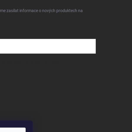
eme zasílat informace o nových produktech na
dmínkami ochrany osobních údajů