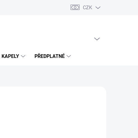
CZK
PRÁZDNÝ KOŠÍK
NÁKUPNÍ
KOŠÍK
KAPELY
PŘEDPLATNÉ