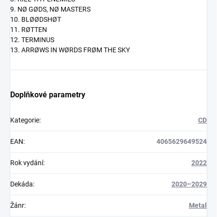
9. NØ GØDS, NØ MASTERS
10. BLØØDSHØT
11. RØTTEN
12. TERMINUS
13. ARRØWS IN WØRDS FRØM THE SKY
Doplňkové parametry
Kategorie
:
CD
EAN
:
4065629649524
Rok vydání
:
2022
Dekáda
:
2020–2029
Žánr
:
Metal