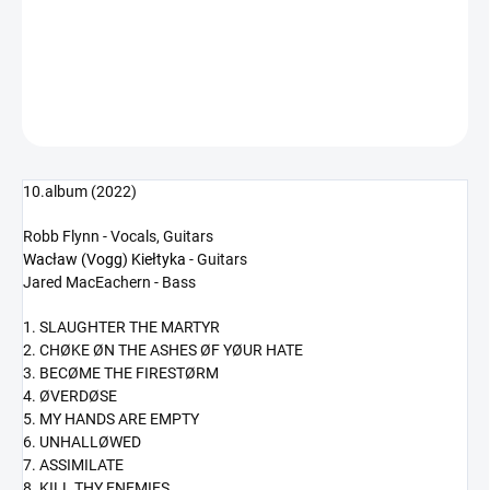
−
+
Přidat do košíku
DETAILNÍ INFORMACE
ZEPTAT SE
HLÍDAT
10.album (2022)
Robb Flynn - Vocals, Guitars
Wacław (Vogg) Kiełtyka
- Guitars
Jared MacEachern - Bass
1. SLAUGHTER THE MARTYR
2. CHØKE ØN THE ASHES ØF YØUR HATE
3. BECØME THE FIRESTØRM
4. ØVERDØSE
5. MY HANDS ARE EMPTY
6. UNHALLØWED
7. ASSIMILATE
8. KILL THY ENEMIES