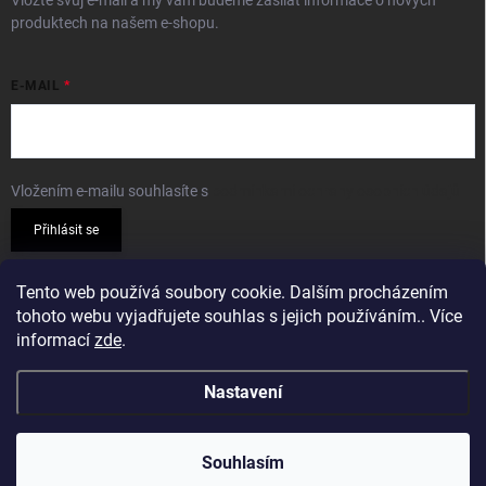
Vložte svůj e-mail a my vám budeme zasílat informace o nových
produktech na našem e-shopu.
E-MAIL
Vložením e-mailu souhlasíte s
podmínkami ochrany osobních údajů
Přihlásit se
PŘIJÍMÁME ONLINE PLATBY
Tento web používá soubory cookie. Dalším procházením
tohoto webu vyjadřujete souhlas s jejich používáním.. Více
informací
zde
.
Nastavení
Copyright 2026
Sparkshop.cz
. Všechna práva vyhrazena.
Souhlasím