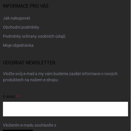
INFORMACE PRO VÁS
Jak nakupovat
Obchodní podmínky
Podmínky ochrany osobních údajů
Moje objednávka
ODEBÍRAT NEWSLETTER
Vložte svůj e-mail a my vám budeme zasílat informace o nových
produktech na našem e-shopu.
E-MAIL
Vložením e-mailu souhlasíte s
podmínkami ochrany osobních údajů