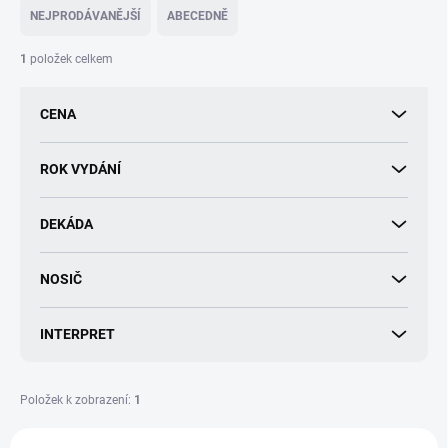
e
NEJPRODÁVANĚJŠÍ
ABECEDNĚ
n
í
1
položek celkem
p
r
CENA
o
d
u
ROK VYDÁNÍ
k
t
DEKÁDA
ů
NOSIČ
INTERPRET
Položek k zobrazení:
1
V