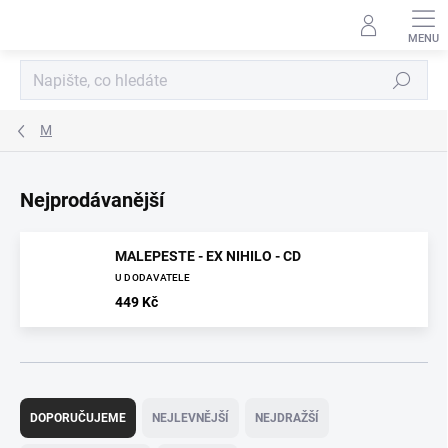
Přejít
na
obsah
Hledat
M
Nejprodávanější
MALEPESTE - EX NIHILO - CD
U DODAVATELE
449 Kč
Ř
a
DOPORUČUJEME
NEJLEVNĚJŠÍ
NEJDRAŽŠÍ
z