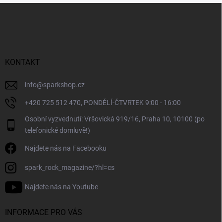
Z
á
p
a
t
í
KONTAKT
info
@
sparkshop.cz
+420 725 512 470, PONDĚLÍ-ČTVRTEK 9:00 - 16:00
Osobní vyzvednutí: Vršovická 919/16, Praha 10, 10100 (po
telefonické domluvě!)
Najdete nás na Facebooku
spark_rock_magazine/?hl=cs
Najdete nás na Youtube
INFORMACE PRO VÁS