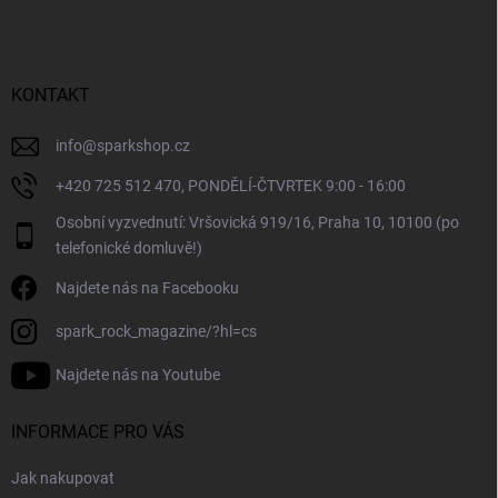
p
a
t
í
KONTAKT
info
@
sparkshop.cz
+420 725 512 470, PONDĚLÍ-ČTVRTEK 9:00 - 16:00
Osobní vyzvednutí: Vršovická 919/16, Praha 10, 10100 (po
telefonické domluvě!)
Najdete nás na Facebooku
spark_rock_magazine/?hl=cs
Najdete nás na Youtube
INFORMACE PRO VÁS
Jak nakupovat