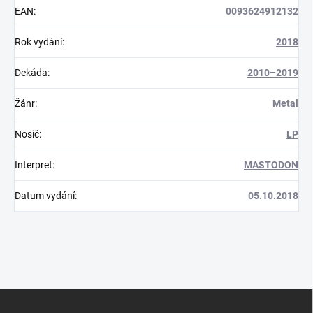
EAN
:
0093624912132
Rok vydání
:
2018
Dekáda
:
2010–2019
Žánr
:
Metal
Nosič
:
LP
Interpret
:
MASTODON
Datum vydání
:
05.10.2018
Z
á