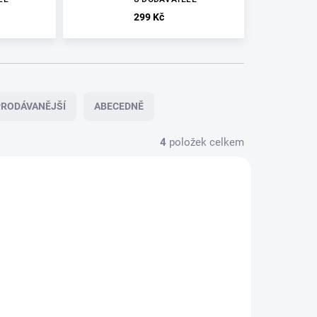
299 Kč
RODÁVANĚJŠÍ
ABECEDNĚ
4
položek celkem
U
DODAVATELE
MEZZROW
-