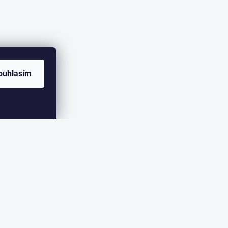
ouhlasím
ER