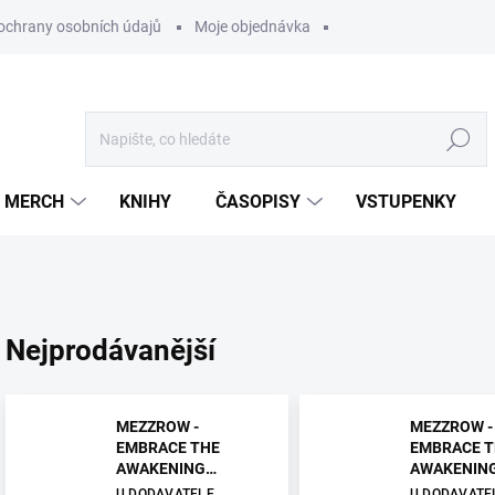
ochrany osobních údajů
Moje objednávka
Hledat
MERCH
KNIHY
ČASOPISY
VSTUPENKY
Nejprodávanější
MEZZROW -
MEZZROW -
EMBRACE THE
EMBRACE T
AWAKENING
AWAKENING
(BLOODRED SKY
U DODAVATELE
U DODAVATE