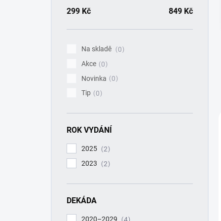
a
n
299
Kč
849
Kč
n
í
p
Na skladě
0
a
Akce
n
0
e
Novinka
0
l
Tip
0
ROK VYDÁNÍ
2025
2
2023
2
DEKÁDA
2020–2029
4