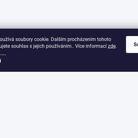
oužívá soubory cookie. Dalším procházením tohoto
S
jete souhlas s jejich používáním.. Více informací
zde
.
í
ORMACE PRO VÁS
ODEBÍRAT NEWSLETT