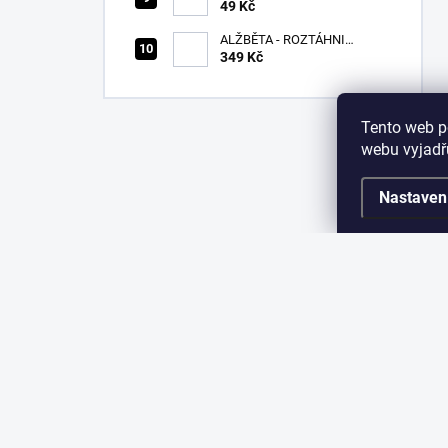
49 Kč
ALŽBĚTA - ROZTÁHNI
KŘÍDLA - CD
349 Kč
Tento web p
webu vyjadřu
Nastaven
Z
á
p
a
KONTAKT
INF
t