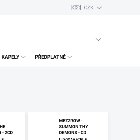
CZK
PRÁZDNÝ KOŠÍK
NÁKUPNÍ
KOŠÍK
KAPELY
PŘEDPLATNÉ
MEZZROW -
HE
SUMMON THY
 - 2CD
DEMONS - CD
LE
U DODAVATELE