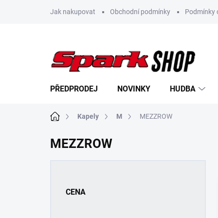
Přejít
Jak nakupovat
Obchodní podmínky
Podmínky 
na
obsah
PŘEDPRODEJ
NOVINKY
HUDBA
Domů
Kapely
M
MEZZROW
MEZZROW
P
o
s
CENA
t
r