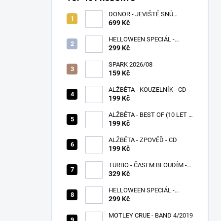
DONOR - JEVIŠTĚ SNŮ
(SPLATTER VINYL) - LP
699 Kč
HELLOWEEN SPECIÁL -
PUMPKINS
299 Kč
SPARK 2026/08
159 Kč
ALŽBĚTA - KOUZELNÍK - CD
199 Kč
ALŽBĚTA - BEST OF (10 LET S
VÁMI) - CD
199 Kč
ALŽBĚTA - ZPOVĚĎ - CD
199 Kč
TURBO - ČASEM BLOUDÍM -
CD
329 Kč
HELLOWEEN SPECIÁL -
UNITED
299 Kč
MOTLEY CRUE - BAND 4/2019