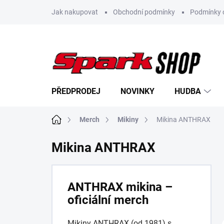
Přejít
Jak nakupovat
Obchodní podmínky
Podmínky 
na
obsah
PŘEDPRODEJ
NOVINKY
HUDBA
Domů
Merch
Mikiny
Mikina ANTHRAX
Mikina ANTHRAX
ANTHRAX mikina –
oficiální merch
Mikiny ANTHRAX (od 1981) s