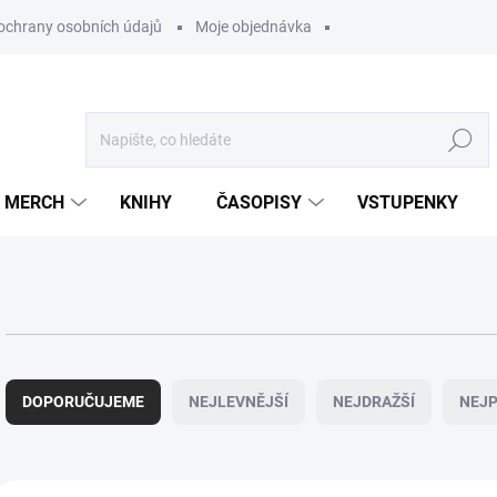
ochrany osobních údajů
Moje objednávka
Hledat
MERCH
KNIHY
ČASOPISY
VSTUPENKY
Ř
a
DOPORUČUJEME
NEJLEVNĚJŠÍ
NEJDRAŽŠÍ
NEJP
z
e
n
í
V