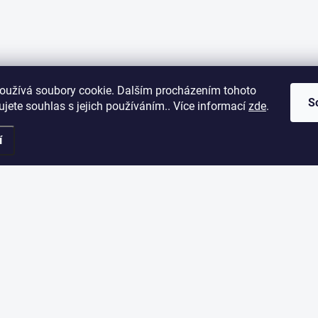
oužívá soubory cookie. Dalším procházením tohoto
S
jete souhlas s jejich používáním.. Více informací
zde
.
í