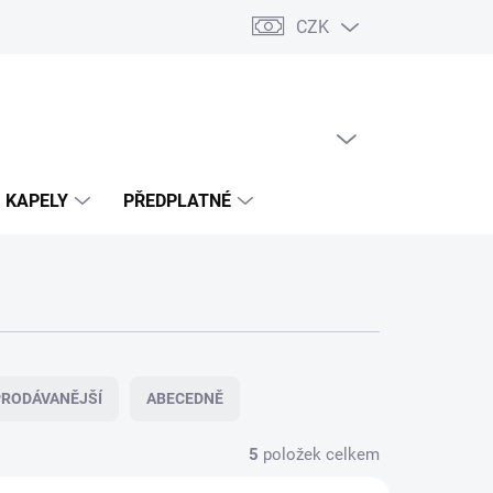
CZK
PRÁZDNÝ KOŠÍK
NÁKUPNÍ
KOŠÍK
KAPELY
PŘEDPLATNÉ
RODÁVANĚJŠÍ
ABECEDNĚ
5
položek celkem