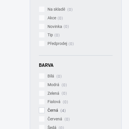
p
Na skladě
0
a
Akce
n
0
e
Novinka
0
l
Tip
0
Předprodej
0
BARVA
Bílá
0
Modrá
0
Zelená
0
Fialová
0
Černá
4
Červená
0
Šedá
0