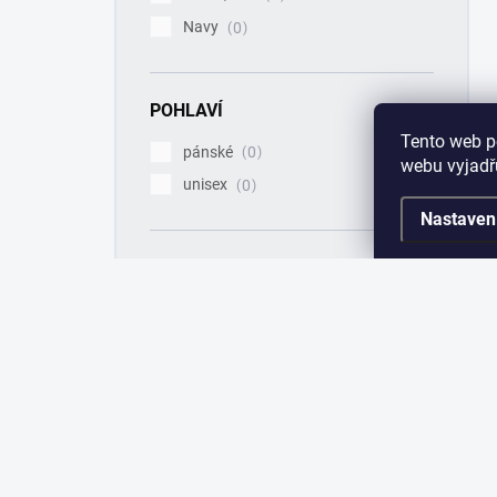
Navy
0
POHLAVÍ
Tento web p
pánské
0
webu vyjadřu
unisex
0
Nastaven
VELIKOST
XXS
0
XS
0
S
4
M
4
L
3
XL
3