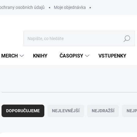
ochrany osobních údajů
Moje objednávka
Hledat
MERCH
KNIHY
ČASOPISY
VSTUPENKY
Ř
a
DOPORUČUJEME
NEJLEVNĚJŠÍ
NEJDRAŽŠÍ
NEJP
z
e
n
í
V