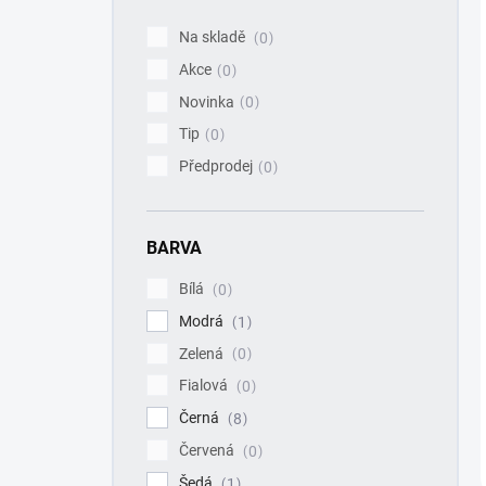
í
p
Na skladě
0
a
Akce
n
0
e
Novinka
0
l
Tip
0
Předprodej
0
BARVA
Bílá
0
Modrá
1
Zelená
0
Fialová
0
Černá
8
Červená
0
Šedá
1