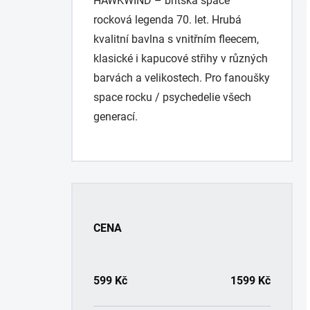
HAWKWIND – britská space
rocková legenda 70. let. Hrubá
kvalitní bavlna s vnitřním fleecem,
klasické i kapucové střihy v různých
barvách a velikostech. Pro fanoušky
space rocku / psychedelie všech
generací.
P
o
s
CENA
t
r
a
n
599
Kč
1599
Kč
n