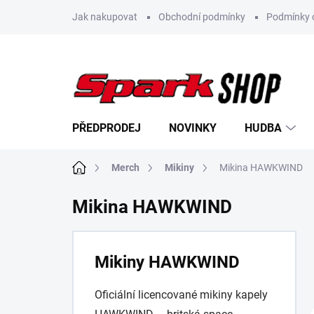
Přejít
Jak nakupovat
Obchodní podmínky
Podmínky 
na
obsah
PŘEDPRODEJ
NOVINKY
HUDBA
Domů
Merch
Mikiny
Mikina HAWKWIND
Mikina HAWKWIND
Mikiny HAWKWIND
Oficiální licencované mikiny kapely