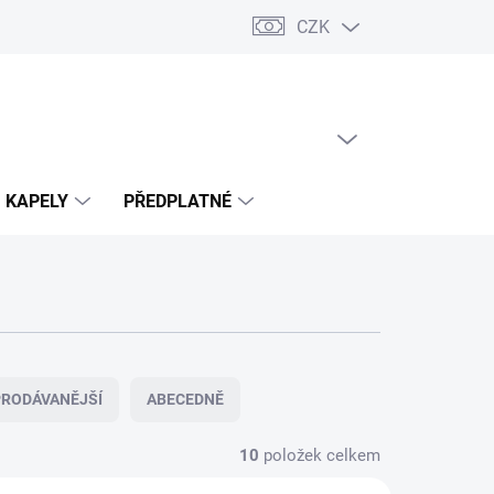
CZK
PRÁZDNÝ KOŠÍK
NÁKUPNÍ
KOŠÍK
KAPELY
PŘEDPLATNÉ
RODÁVANĚJŠÍ
ABECEDNĚ
10
položek celkem