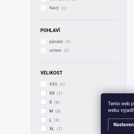
Navy
0
POHLAVÍ
pánské
0
unisex
0
VELIKOST
XXS
0
XS
1
S
9
Tento web p
webu vyjadřu
M
8
L
6
Nastaven
XL
7