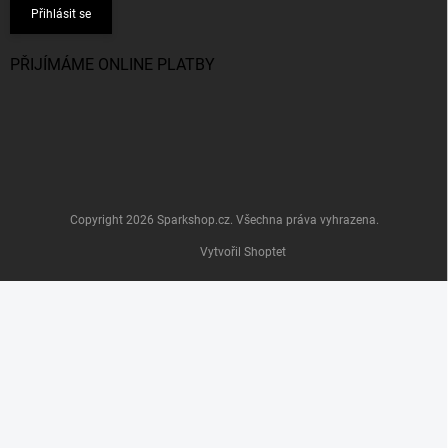
Přihlásit se
PŘIJÍMÁME ONLINE PLATBY
Copyright 2026
Sparkshop.cz
. Všechna práva vyhrazena.
Vytvořil Shoptet