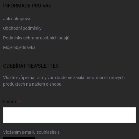
INFORMACE PRO VÁS
Jak nakupovat
Obchodní podmínky
Podmínky ochrany osobních údajů
Moje objednávka
ODEBÍRAT NEWSLETTER
Vložte svůj e-mail a my vám budeme zasílat informace o nových
produktech na našem e-shopu.
E-MAIL
Vložením e-mailu souhlasíte s
podmínkami ochrany osobních údajů