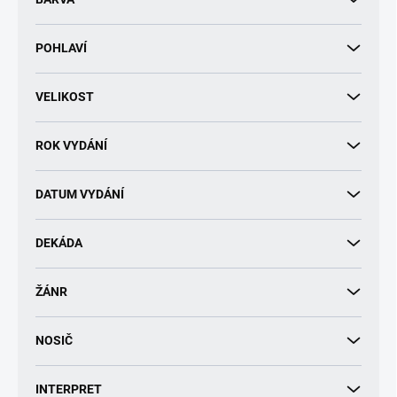
k
t
POHLAVÍ
ů
VELIKOST
ROK VYDÁNÍ
DATUM VYDÁNÍ
DEKÁDA
ŽÁNR
NOSIČ
INTERPRET