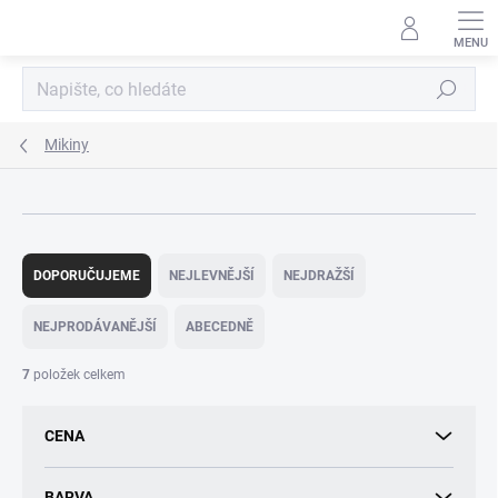
Přejít
na
obsah
Hledat
Mikiny
Ř
a
DOPORUČUJEME
NEJLEVNĚJŠÍ
NEJDRAŽŠÍ
z
e
NEJPRODÁVANĚJŠÍ
ABECEDNĚ
n
í
7
položek celkem
p
r
CENA
o
d
u
BARVA