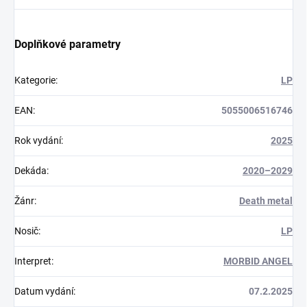
Doplňkové parametry
Kategorie
:
LP
EAN
:
5055006516746
Rok vydání
:
2025
Dekáda
:
2020–2029
Žánr
:
Death metal
Nosič
:
LP
Interpret
:
MORBID ANGEL
Datum vydání
:
07.2.2025