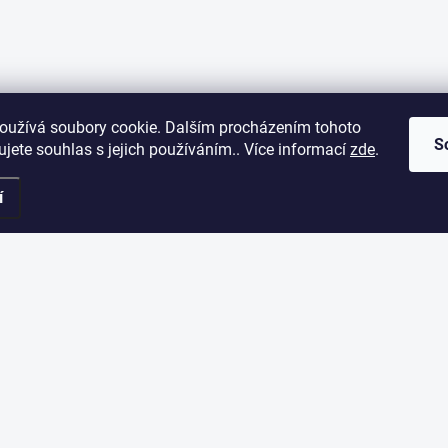
oužívá soubory cookie. Dalším procházením tohoto
S
jete souhlas s jejich používáním.. Více informací
zde
.
í