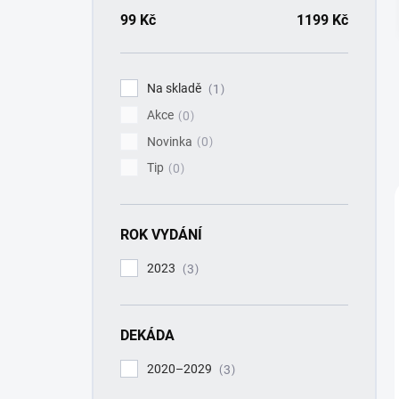
a
n
99
Kč
1199
Kč
n
í
p
Na skladě
1
a
Akce
n
0
e
Novinka
0
l
Tip
0
ROK VYDÁNÍ
2023
3
DEKÁDA
2020–2029
3