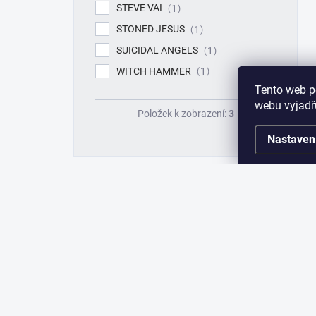
STEVE VAI
1
STONED JESUS
1
SUICIDAL ANGELS
1
WITCH HAMMER
1
Tento web p
webu vyjadřu
Položek k zobrazení:
3
Nastaven
TOP 10 PRODUKTŮ
DONOR - JEVIŠTĚ SNŮ
(SPLATTER VINYL) - LP
699 Kč
ALŽBĚTA - ROZTÁHNI
KŘÍDLA - CD
349 Kč
HELLOWEEN SPECIÁL -
PUMPKINS
299 Kč