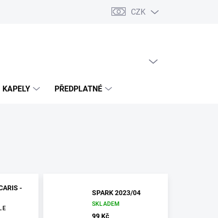
CZK
PRÁZDNÝ KOŠÍK
NÁKUPNÍ
KOŠÍK
KAPELY
PŘEDPLATNÉ
CARIS -
SPARK 2023/04
SKLADEM
LE
99 Kč