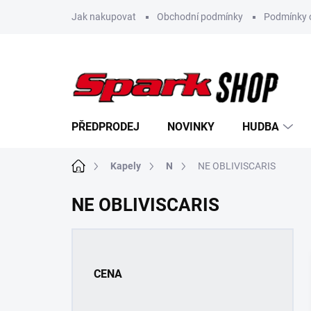
Přejít
Jak nakupovat
Obchodní podmínky
Podmínky 
na
obsah
PŘEDPRODEJ
NOVINKY
HUDBA
Domů
Kapely
N
NE OBLIVISCARIS
NE OBLIVISCARIS
P
o
s
CENA
t
r