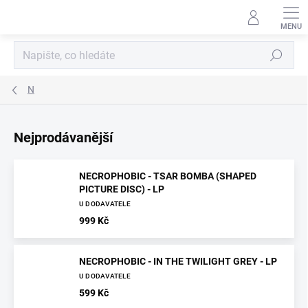
Přejít
na
obsah
Hledat
N
Nejprodávanější
NECROPHOBIC - TSAR BOMBA (SHAPED
PICTURE DISC) - LP
U DODAVATELE
999 Kč
NECROPHOBIC - IN THE TWILIGHT GREY - LP
U DODAVATELE
599 Kč