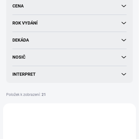
r
CENA
o
d
u
ROK VYDÁNÍ
k
t
DEKÁDA
ů
NOSIČ
INTERPRET
Položek k zobrazení:
21
V
ý
p
i
s