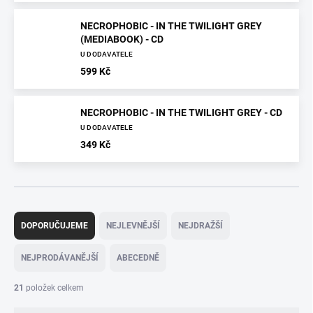
NECROPHOBIC - IN THE TWILIGHT GREY
(MEDIABOOK) - CD
U DODAVATELE
599 Kč
NECROPHOBIC - IN THE TWILIGHT GREY - CD
U DODAVATELE
349 Kč
Ř
a
DOPORUČUJEME
NEJLEVNĚJŠÍ
NEJDRAŽŠÍ
z
e
NEJPRODÁVANĚJŠÍ
ABECEDNĚ
n
í
21
položek celkem
p