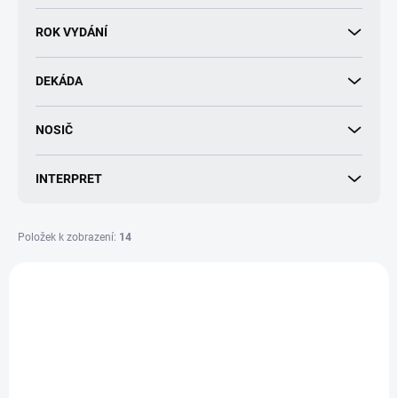
d
u
ROK VYDÁNÍ
k
t
DEKÁDA
ů
NOSIČ
INTERPRET
Položek k zobrazení:
14
V
ý
p
i
s
p
r