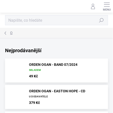
Přejít
na
obsah
Hledat
O
Nejprodávanější
ORDEN OGAN - BAND 07/2024
SKLADEM
49 Kč
ORDEN OGAN - EASTON HOPE - CD
U DODAVATELE
379 Kč