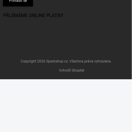
Přihlásit se
PŘIJÍMÁME ONLINE PLATBY
Copyright 2026
Sparkshop.cz
. Všechna práva vyhrazena.
Vytvořil Shoptet