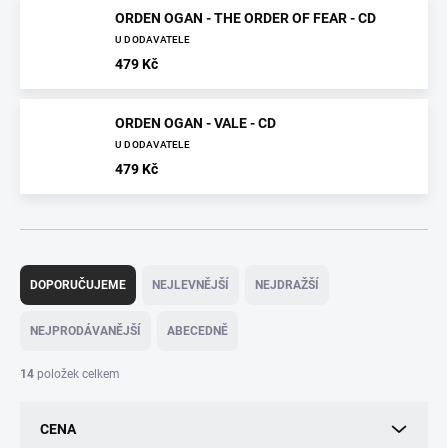
ORDEN OGAN - THE ORDER OF FEAR - CD
U DODAVATELE
479 Kč
ORDEN OGAN - VALE - CD
U DODAVATELE
479 Kč
Ř
a
DOPORUČUJEME
NEJLEVNĚJŠÍ
NEJDRAŽŠÍ
z
e
NEJPRODÁVANĚJŠÍ
ABECEDNĚ
n
í
14
položek celkem
p
r
CENA
o