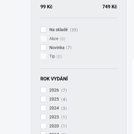
a
n
99
Kč
749
Kč
n
í
p
Na skladě
35
a
Akce
n
0
e
Novinka
7
l
Tip
0
ROK VYDÁNÍ
2026
7
2025
4
2024
3
2023
1
2020
1