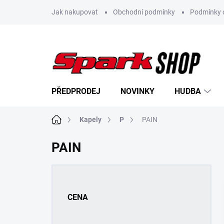
Přejít
Jak nakupovat
Obchodní podmínky
Podmínky 
na
obsah
PŘEDPRODEJ
NOVINKY
HUDBA
Domů
Kapely
P
PAIN
PAIN
P
o
s
CENA
t
r