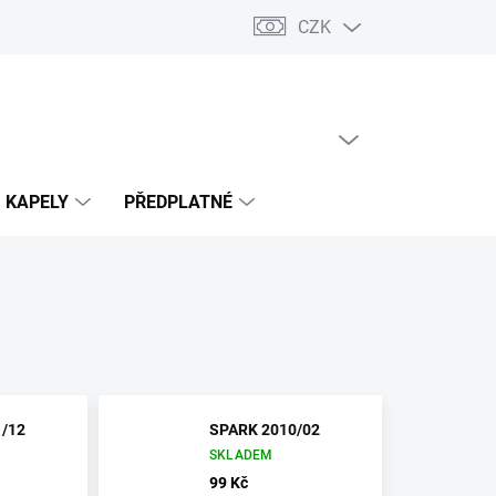
CZK
PRÁZDNÝ KOŠÍK
NÁKUPNÍ
KOŠÍK
KAPELY
PŘEDPLATNÉ
/12
SPARK 2010/02
SKLADEM
99 Kč