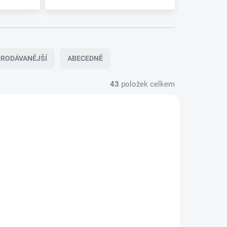
RODÁVANĚJŠÍ
ABECEDNĚ
43
položek celkem
NOVINKA
NOVINKA
SKLADEM
U
DODAVATELE
PAIN -
PAIN -
PAIN - CD
PAIN
349 Kč
(GREY
VINYL) -