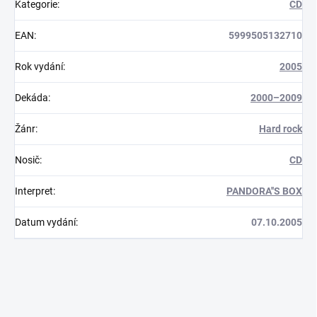
Kategorie
:
CD
EAN
:
5999505132710
Rok vydání
:
2005
Dekáda
:
2000–2009
Žánr
:
Hard rock
Nosič
:
CD
Interpret
:
PANDORA''S BOX
Datum vydání
:
07.10.2005