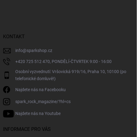
Z
á
p
a
t
í
KONTAKT
info
@
sparkshop.cz
+420 725 512 470, PONDĚLÍ-ČTVRTEK 9:00 - 16:00
Osobní vyzvednutí: Vršovická 919/16, Praha 10, 10100 (po
telefonické domluvě!)
Najdete nás na Facebooku
spark_rock_magazine/?hl=cs
Najdete nás na Youtube
INFORMACE PRO VÁS