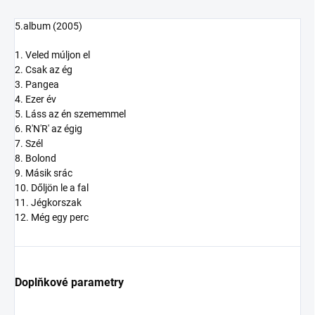
5.album (2005)
1. Veled múljon el
2. Csak az ég
3. Pangea
4. Ezer év
5. Láss az én szememmel
6. R'N'R' az égig
7. Szél
8. Bolond
9. Másik srác
10. Dőljön le a fal
11. Jégkorszak
12. Még egy perc
Doplňkové parametry