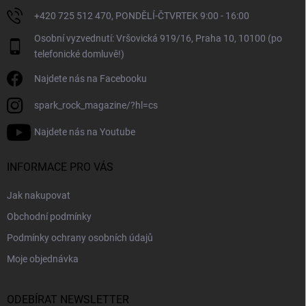
ý
+420 725 512 470, PONDĚLÍ-ČTVRTEK 9:00 - 16:00
p
i
Osobní vyzvednutí: Vršovická 919/16, Praha 10, 10100 (po
s
telefonické domluvě!)
u
Najdete nás na Facebooku
spark_rock_magazine/?hl=cs
Najdete nás na Youtube
INFORMACE PRO VÁS
Jak nakupovat
Obchodní podmínky
Podmínky ochrany osobních údajů
Moje objednávka
ODEBÍRAT NEWSLETTER