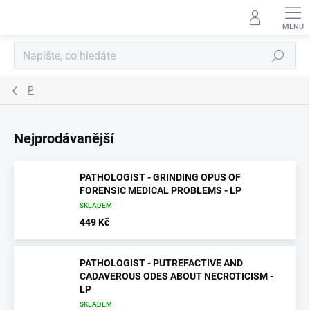
Přejít
na
obsah
Hledat
P
Nejprodávanější
PATHOLOGIST - GRINDING OPUS OF
FORENSIC MEDICAL PROBLEMS - LP
SKLADEM
449 Kč
PATHOLOGIST - PUTREFACTIVE AND
CADAVEROUS ODES ABOUT NECROTICISM -
LP
SKLADEM