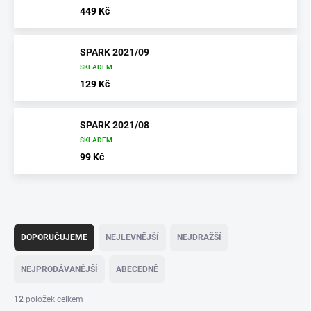
449 Kč
SPARK 2021/09
SKLADEM
129 Kč
SPARK 2021/08
SKLADEM
99 Kč
Ř
a
DOPORUČUJEME
NEJLEVNĚJŠÍ
NEJDRAŽŠÍ
z
e
NEJPRODÁVANĚJŠÍ
ABECEDNĚ
n
í
12
položek celkem