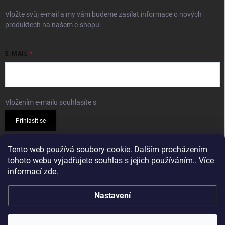
Vložte svůj e-mail a my vám budeme zasílat informace o nových
produktech na našem e-shopu.
E-MAIL
Vložením e-mailu souhlasíte s
podmínkami ochrany osobních údajů
Přihlásit se
PŘIJÍMÁME ONLINE PLATBY
Tento web používá soubory cookie. Dalším procházením
tohoto webu vyjadřujete souhlas s jejich používáním.. Více
informací
zde
.
Nastavení
Copyright 2026
Sparkshop.cz
. Všechna práva vyhrazena.