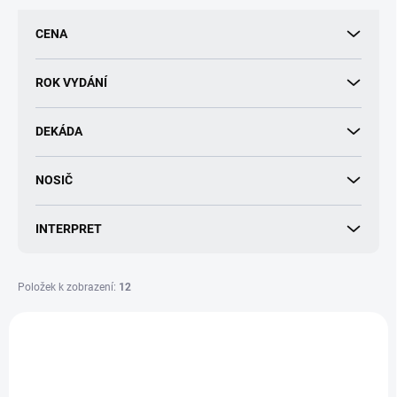
p
r
CENA
o
d
u
ROK VYDÁNÍ
k
t
DEKÁDA
ů
NOSIČ
INTERPRET
Položek k zobrazení:
12
V
ý
p
i