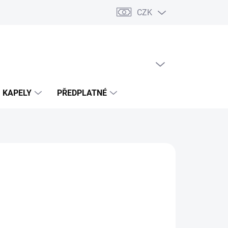
CZK
PRÁZDNÝ KOŠÍK
NÁKUPNÍ
KOŠÍK
KAPELY
PŘEDPLATNÉ