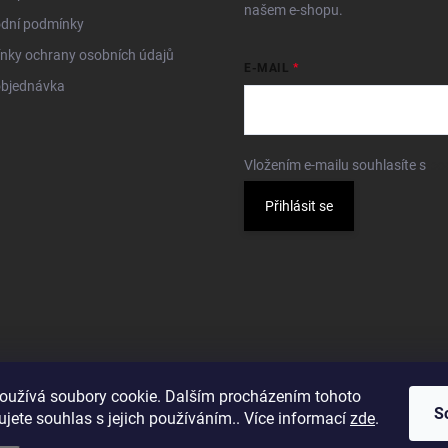
našem e-shopu.
dní podmínky
nky ochrany osobních údajů
E-MAIL
objednávka
Vložením e-mailu souhlasíte s
po
Přihlásit se
oužívá soubory cookie. Dalším procházením tohoto
S
jete souhlas s jejich používáním.. Více informací
zde
.