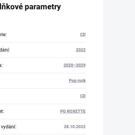
lňkové parametry
rie
:
CD
dání
:
2022
a
:
2020–2029
Pop rock
CD
et
:
PG ROXETTE
 vydání
:
28.10.2022