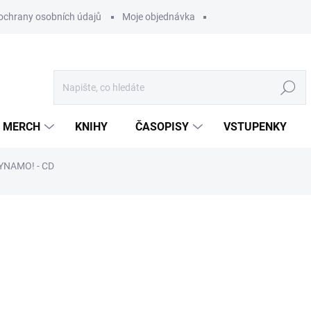
ochrany osobních údajů
Moje objednávka
Hledat
MERCH
KNIHY
ČASOPISY
VSTUPENKY
YNAMO! - CD
ocení
399 Kč
/ ks
329,75 Kč bez DPH
Měrná
U DODAVATELE
cena: