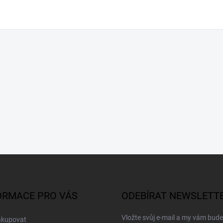
ORMACE PRO VÁS
ODEBÍRAT NEWSLETT
Vložte svůj e-mail a my vám bud
akupovat