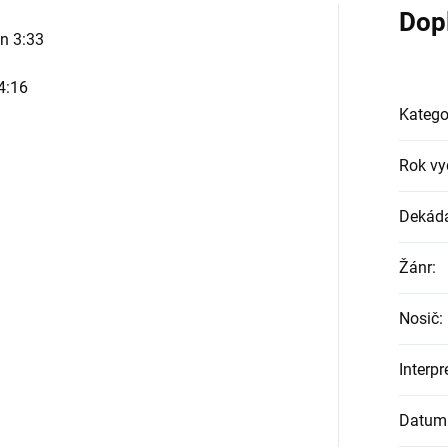
Dop
n 3:33
4:16
Katego
Rok vy
Dekád
Žánr
:
Nosič
:
Interpr
Datum