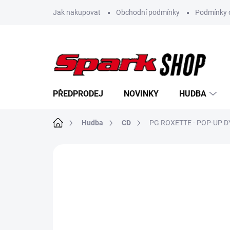
Přejít
Jak nakupovat
Obchodní podmínky
Podmínky 
na
obsah
PŘEDPRODEJ
NOVINKY
HUDBA
Domů
Hudba
CD
PG ROXETTE - POP-UP D
Neohodnoceno
Podrobnosti hodn