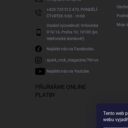
Obcho
+420 725 512 470, PONDĚLÍ-
Podmí
ČTVRTEK 9:00 - 16:00
Moje 
Osobní vyzvednutí: Vršovická
919/16, Praha 10, 10100 (po
telefonické domluvě!)
Najdete nás na Facebooku
spark_rock_magazine/?hl=cs
Najdete nás na Youtube
PŘIJÍMÁME ONLINE
PLATBY
Tento web p
webu vyjadřu