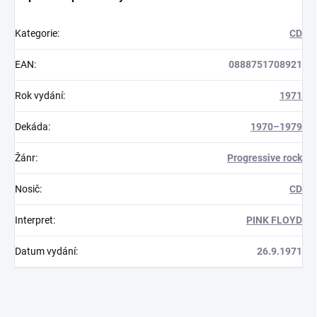
Kategorie
:
CD
EAN
:
0888751708921
Rok vydání
:
1971
Dekáda
:
1970–1979
Žánr
:
Progressive rock
Nosič
:
CD
Interpret
:
PINK FLOYD
Datum vydání
:
26.9.1971