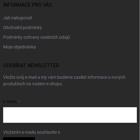
INFORMACE PRO VÁS
Jak nakupovat
Obchodní podmínky
Podmínky ochrany osobních údajů
Moje objednávka
ODEBÍRAT NEWSLETTER
Vložte svůj e-mail a my vám budeme zasílat informace o nových
produktech na našem e-shopu.
E-MAIL
Vložením e-mailu souhlasíte s
podmínkami ochrany osobních údajů