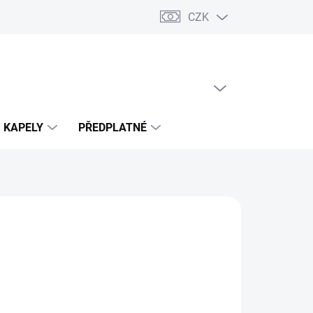
CZK
PRÁZDNÝ KOŠÍK
NÁKUPNÍ
KOŠÍK
KAPELY
PŘEDPLATNÉ