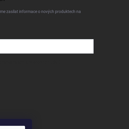
eme zasílat informace o nových produktech na
dmínkami ochrany osobních údajů