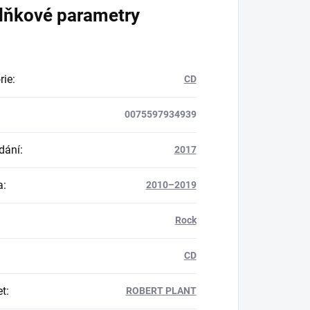
lňkové parametry
rie
:
CD
0075597934939
dání
:
2017
a
:
2010–2019
Rock
CD
et
:
ROBERT PLANT