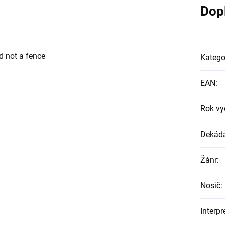
Dop
d not a fence
Katego
EAN
:
Rok vy
Dekád
Žánr
:
Nosič
:
Interpr