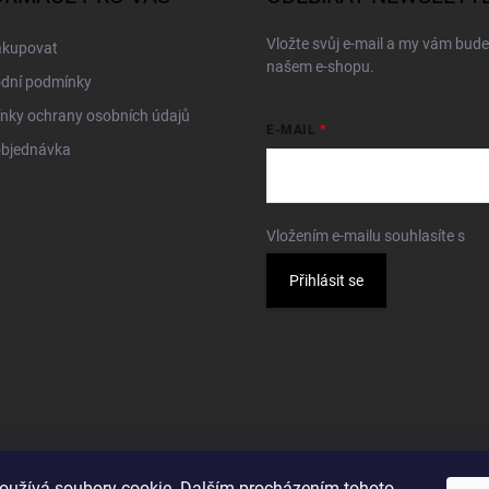
Vložte svůj e-mail a my vám bud
akupovat
našem e-shopu.
dní podmínky
nky ochrany osobních údajů
E-MAIL
objednávka
Vložením e-mailu souhlasíte s
po
Přihlásit se
oužívá soubory cookie. Dalším procházením tohoto