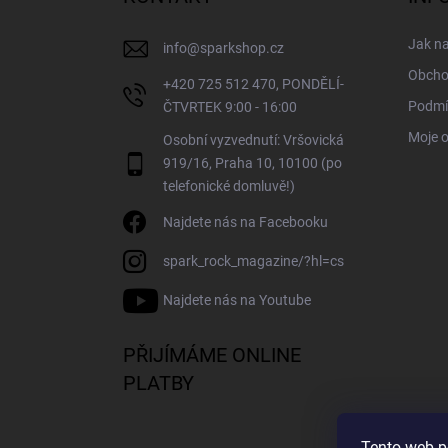
t
í
Jak n
info
@
sparkshop.cz
Obcho
+420 725 512 470, PONDĚLÍ-
Podmí
ČTVRTEK 9:00 - 16:00
Moje 
Osobní vyzvednutí: Vršovická
919/16, Praha 10, 10100 (po
telefonické domluvě!)
Najdete nás na Facebooku
spark_rock_magazine/?hl=cs
Najdete nás na Youtube
PŘIJÍMÁME ONLINE
PLATBY
Tento web p