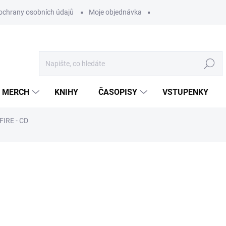
ochrany osobních údajů
Moje objednávka
Hledat
MERCH
KNIHY
ČASOPISY
VSTUPENKY
IRE - CD
ocení
349 Kč
/ ks
288,43 Kč bez DPH
Měrná
U DODAVATELE
cena: