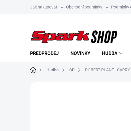
Přejít
Jak nakupovat
Obchodní podmínky
Podmínky 
na
obsah
PŘEDPRODEJ
NOVINKY
HUDBA
Domů
Hudba
CD
ROBERT PLANT - CARRY F
Neohodnoceno
Podrobnosti hodn