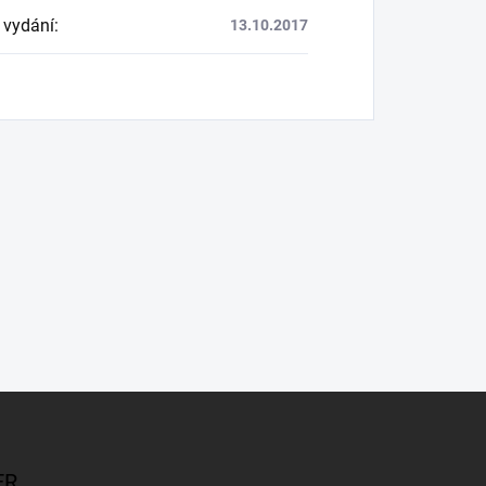
 vydání
:
13.10.2017
ER