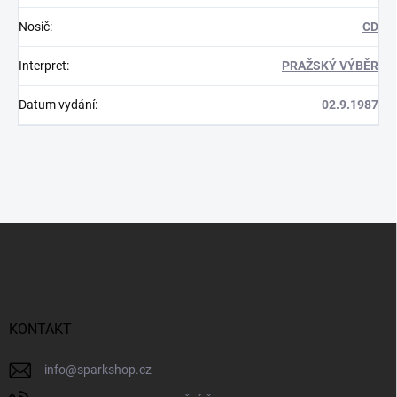
Nosič
:
CD
Interpret
:
PRAŽSKÝ VÝBĚR
Datum vydání
:
02.9.1987
Z
á
p
a
t
í
KONTAKT
info
@
sparkshop.cz