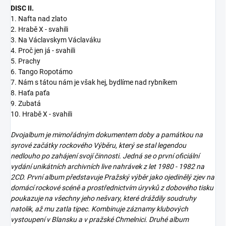
DISC II.
1. Nafta nad zlato
2. Hrabě X - svahili
3. Na Václavskym Václaváku
4. Proč jen já - svahili
5. Prachy
6. Tango Ropotámo
7. Nám s tátou nám je však hej, bydlíme nad rybníkem
8. Haťa paťa
9. Zubatá
10. Hrabě X - svahili
Dvojalbum je mimořádným dokumentem doby a památkou na
syrové začátky rockového Výběru, který se stal legendou
nedlouho po zahájení svojí činnosti. Jedná se o první oficiální
vydání unikátních archivních live nahrávek z let 1980 - 1982 na
2CD. První album představuje Pražský výběr jako ojedinělý zjev na
domácí rockové scéně a prostřednictvím úryvků z dobového tisku
poukazuje na všechny jeho nešvary, které dráždily soudruhy
natolik, až mu zatla tipec. Kombinuje záznamy klubových
vystoupení v Blansku a v pražské Chmelnici. Druhé album