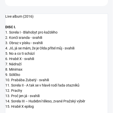
Live album (2016)
DISC I.
1. Sorela I - Blahobyt pro každého
2. Končí sranda - svahili
3. Obraz v písku - svahili
4. Jó, já se mám, že je Olda přítel můj - svahili
5. No a co ti schází
6. Hrabě X - svahili
7. Nádraží
8. Minimax
9. Sólíčko
10. Prabába Zubatý - svahili
11. Sorela II - A tak se v hlavě rodí řada otazníků
12. Prachy
13. Proč jen já - svahili
14. Sorela III – Hudební těleso, zvané Pražský výběr
15. Hrabě X epilog