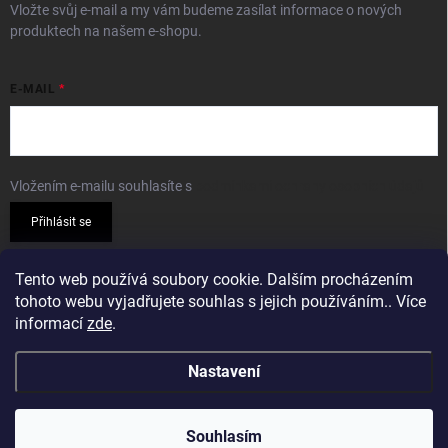
Vložte svůj e-mail a my vám budeme zasílat informace o nových
produktech na našem e-shopu.
E-MAIL
Vložením e-mailu souhlasíte s
podmínkami ochrany osobních údajů
Přihlásit se
PŘIJÍMÁME ONLINE PLATBY
Tento web používá soubory cookie. Dalším procházením
tohoto webu vyjadřujete souhlas s jejich používáním.. Více
informací
zde
.
Nastavení
Copyright 2026
Sparkshop.cz
. Všechna práva vyhrazena.
Souhlasím