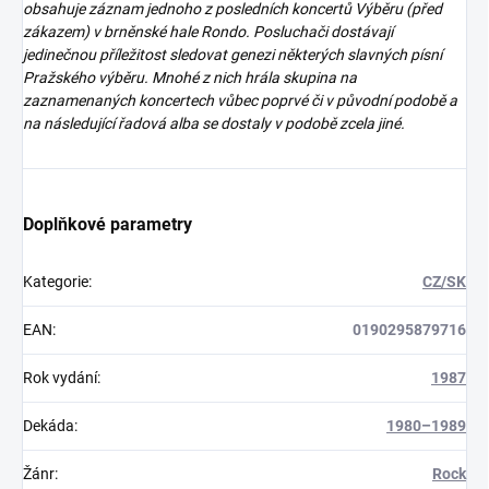
obsahuje záznam jednoho z posledních koncertů Výběru (před
zákazem) v brněnské hale Rondo. Posluchači dostávají
jedinečnou příležitost sledovat genezi některých slavných písní
Pražského výběru. Mnohé z nich hrála skupina na
zaznamenaných koncertech vůbec poprvé či v původní podobě a
na následující řadová alba se dostaly v podobě zcela jiné.
Doplňkové parametry
Kategorie
:
CZ/SK
EAN
:
0190295879716
Rok vydání
:
1987
Dekáda
:
1980–1989
Žánr
:
Rock