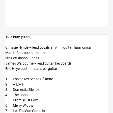
DETAILNÍ INFORMACE
ZEPTAT SE
HLÍDAT
12.album (2023)
Chrissie Hynde – lead vocals, rhythm guitar, harmonica
Martin Chambers – drums
Nick Wilkinson – bass
James Walbourne – lead guitar, keyboards
Eric Heywood – pedal steel guitar
1. Losing My Sense Of Taste
2. A Love
3. Domestic Silence
4. The Copa
5. Promise Of Love
6. Merry Widow
7. Let The Sun Come In