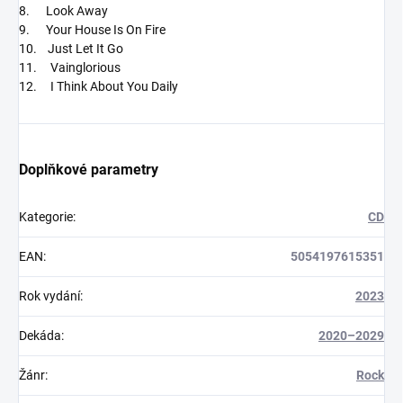
8. Look Away
9. Your House Is On Fire
10. Just Let It Go
11. Vainglorious
12. I Think About You Daily
Doplňkové parametry
Kategorie
:
CD
EAN
:
5054197615351
Rok vydání
:
2023
Dekáda
:
2020–2029
Žánr
:
Rock