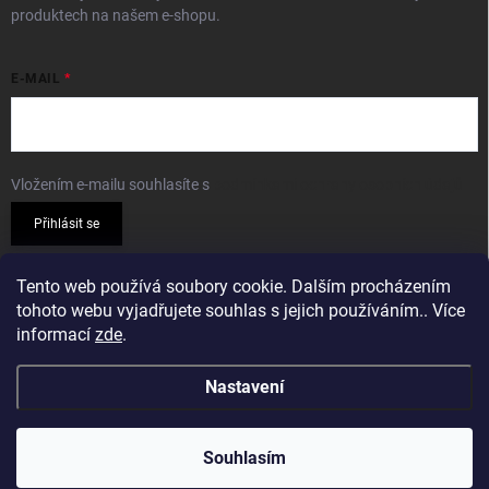
produktech na našem e-shopu.
E-MAIL
Vložením e-mailu souhlasíte s
podmínkami ochrany osobních údajů
Přihlásit se
PŘIJÍMÁME ONLINE PLATBY
Tento web používá soubory cookie. Dalším procházením
tohoto webu vyjadřujete souhlas s jejich používáním.. Více
informací
zde
.
Nastavení
Copyright 2026
Sparkshop.cz
. Všechna práva vyhrazena.
Souhlasím
Vytvořil Shoptet