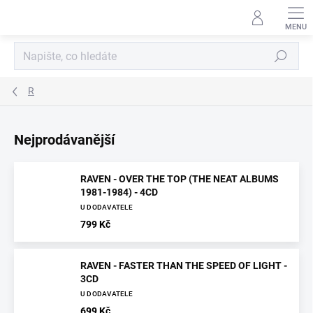
Přejít
na
obsah
Hledat
R
Nejprodávanější
RAVEN - OVER THE TOP (THE NEAT ALBUMS
1981-1984) - 4CD
U DODAVATELE
799 Kč
RAVEN - FASTER THAN THE SPEED OF LIGHT -
3CD
U DODAVATELE
699 Kč