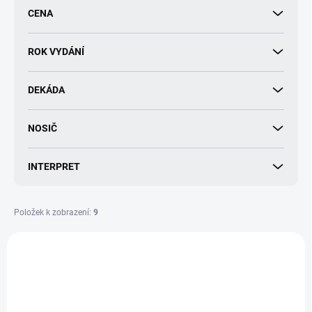
r
CENA
o
d
u
ROK VYDÁNÍ
k
t
DEKÁDA
ů
NOSIČ
INTERPRET
Položek k zobrazení:
9
V
ý
p
i
s