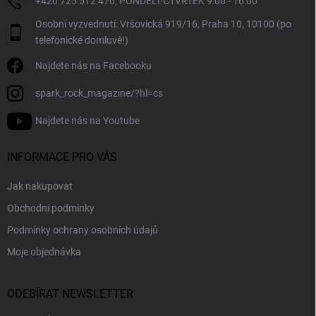
+420 725 512 470, PONDĚLÍ-ČTVRTEK 9:00 - 16:00
p
i
Osobní vyzvednutí: Vršovická 919/16, Praha 10, 10100 (po
s
telefonické domluvě!)
u
Najdete nás na Facebooku
spark_rock_magazine/?hl=cs
Najdete nás na Youtube
INFORMACE PRO VÁS
Jak nakupovat
Obchodní podmínky
Podmínky ochrany osobních údajů
Moje objednávka
ODEBÍRAT NEWSLETTER