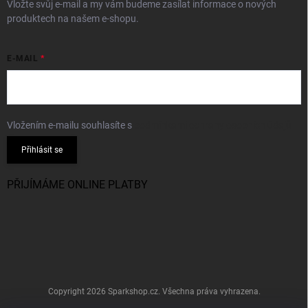
Vložte svůj e-mail a my vám budeme zasílat informace o nových
produktech na našem e-shopu.
E-MAIL
Vložením e-mailu souhlasíte s
podmínkami ochrany osobních údajů
Přihlásit se
PŘIJÍMÁME ONLINE PLATBY
Copyright 2026
Sparkshop.cz
. Všechna práva vyhrazena.