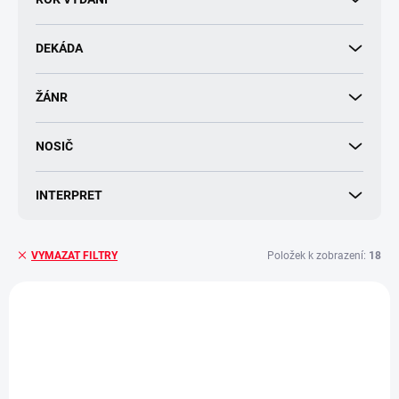
k
t
DEKÁDA
ů
ŽÁNR
NOSIČ
INTERPRET
Položek k zobrazení:
18
VYMAZAT FILTRY
V
ý
p
i
s
p