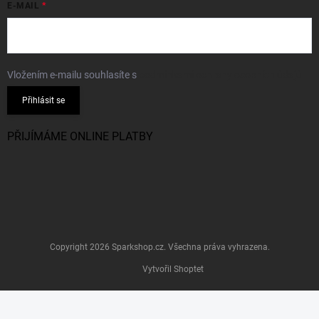
E-MAIL
Vložením e-mailu souhlasíte s
podmínkami ochrany osobních údajů
Přihlásit se
PŘIJÍMÁME ONLINE PLATBY
Copyright 2026
Sparkshop.cz
. Všechna práva vyhrazena.
Vytvořil Shoptet