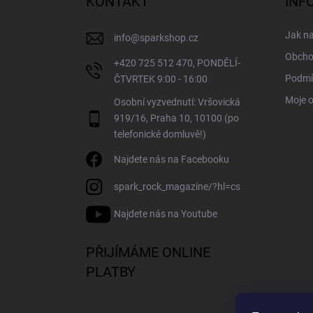
KONTAKT
INF
t
í
Jak n
info
@
sparkshop.cz
Obcho
+420 725 512 470, PONDĚLÍ-
Podmí
ČTVRTEK 9:00 - 16:00
Moje 
Osobní vyzvednutí: Vršovická
919/16, Praha 10, 10100 (po
telefonické domluvě!)
Najdete nás na Facebooku
spark_rock_magazine/?hl=cs
Najdete nás na Youtube
PŘIJÍMÁME ONLINE
PLATBY