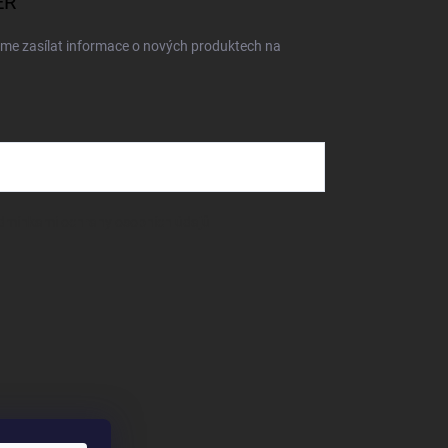
ER
eme zasílat informace o nových produktech na
dmínkami ochrany osobních údajů