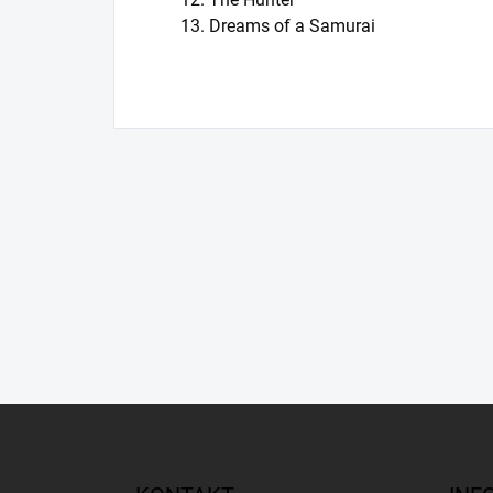
13. Dreams of a Samurai
Z
á
p
a