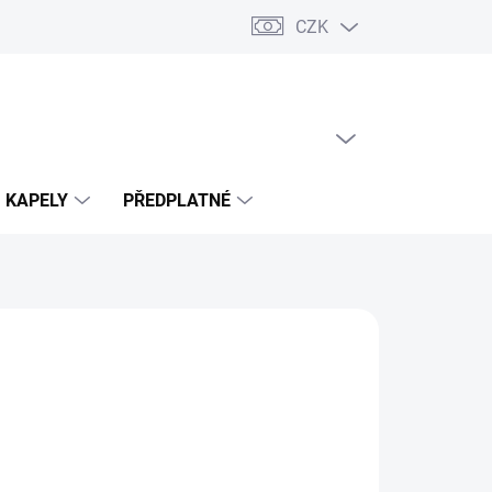
CZK
PRÁZDNÝ KOŠÍK
NÁKUPNÍ
KOŠÍK
KAPELY
PŘEDPLATNÉ