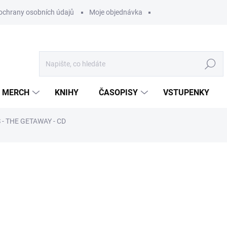
ochrany osobních údajů
Moje objednávka
Hledat
MERCH
KNIHY
ČASOPISY
VSTUPENKY
 - THE GETAWAY - CD
ocení
349 Kč
/ ks
288,43 Kč bez DPH
Měrná
U DODAVATELE
cena: