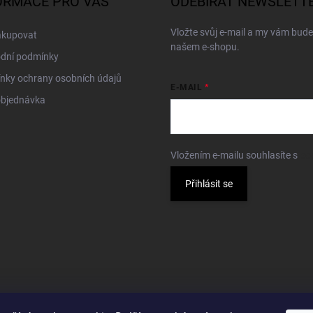
ORMACE PRO VÁS
ODEBÍRAT NEWSLETT
Vložte svůj e-mail a my vám bud
akupovat
našem e-shopu.
dní podmínky
nky ochrany osobních údajů
E-MAIL
objednávka
Vložením e-mailu souhlasíte s
po
Přihlásit se