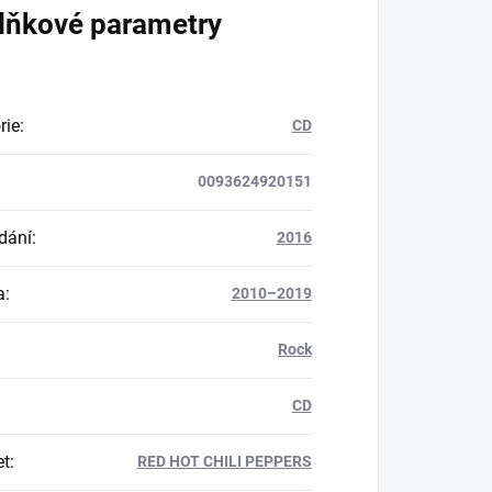
lňkové parametry
rie
:
CD
0093624920151
dání
:
2016
a
:
2010–2019
Rock
CD
et
:
RED HOT CHILI PEPPERS