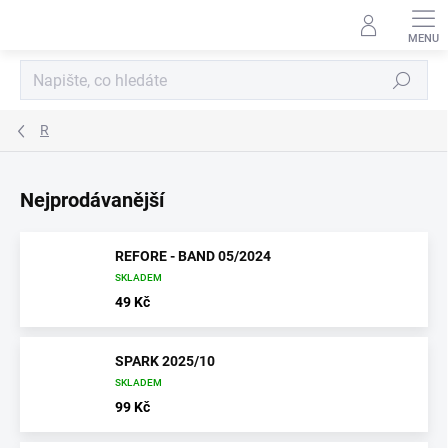
Přejít
na
obsah
Hledat
R
Nejprodávanější
REFORE - BAND 05/2024
SKLADEM
49 Kč
SPARK 2025/10
SKLADEM
99 Kč