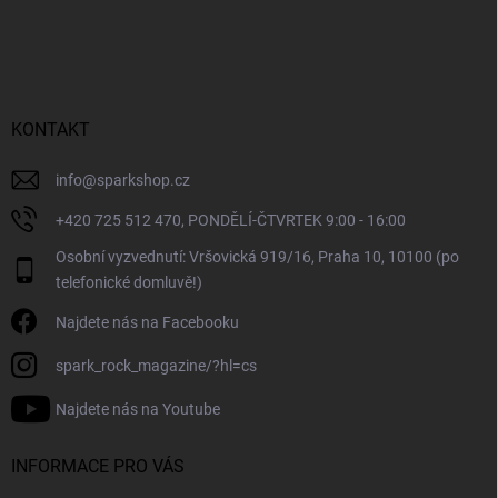
Z
a
á
c
p
í
p
a
r
t
v
í
KONTAKT
k
y
v
info
@
sparkshop.cz
ý
+420 725 512 470, PONDĚLÍ-ČTVRTEK 9:00 - 16:00
p
i
Osobní vyzvednutí: Vršovická 919/16, Praha 10, 10100 (po
s
telefonické domluvě!)
u
Najdete nás na Facebooku
spark_rock_magazine/?hl=cs
Najdete nás na Youtube
INFORMACE PRO VÁS