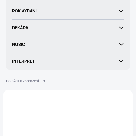
d
u
ROK VYDÁNÍ
k
t
DEKÁDA
ů
NOSIČ
INTERPRET
Položek k zobrazení:
19
V
ý
p
i
s
p
r