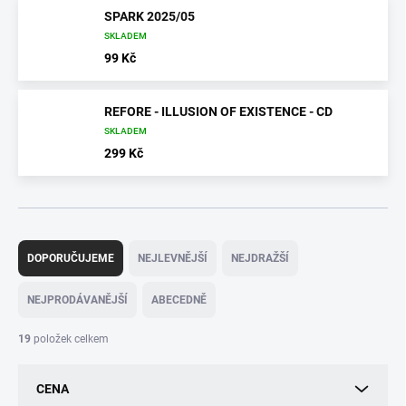
SPARK 2025/05
SKLADEM
99 Kč
REFORE - ILLUSION OF EXISTENCE - CD
SKLADEM
299 Kč
Ř
a
DOPORUČUJEME
NEJLEVNĚJŠÍ
NEJDRAŽŠÍ
z
e
NEJPRODÁVANĚJŠÍ
ABECEDNĚ
n
í
19
položek celkem
p
r
CENA
o