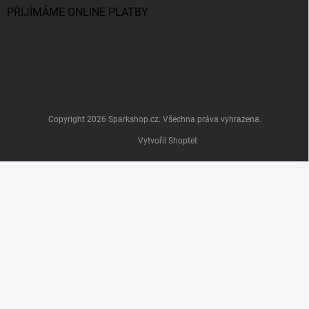
PŘIJÍMÁME ONLINE PLATBY
Copyright 2026
Sparkshop.cz
. Všechna práva vyhrazena.
Vytvořil Shoptet