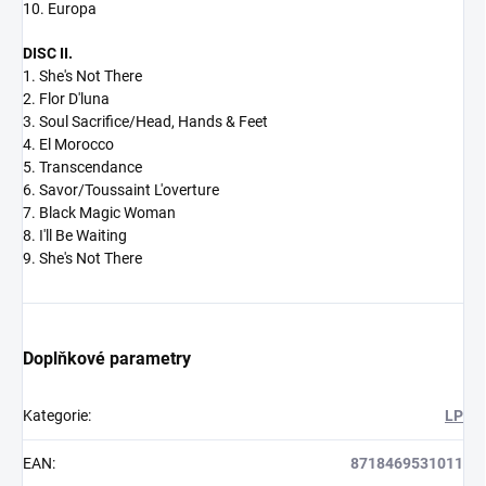
10. Europa
DISC II.
1. She's Not There
2. Flor D'luna
3. Soul Sacrifice/Head, Hands & Feet
4. El Morocco
5. Transcendance
6. Savor/Toussaint L'overture
7. Black Magic Woman
8. I'll Be Waiting
9. She's Not There
Doplňkové parametry
Kategorie
:
LP
EAN
:
8718469531011