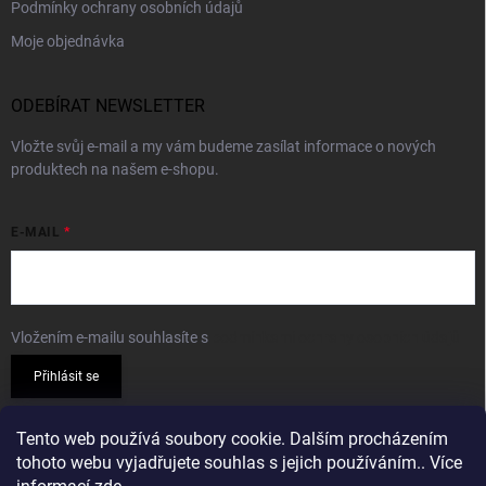
Podmínky ochrany osobních údajů
Moje objednávka
ODEBÍRAT NEWSLETTER
Vložte svůj e-mail a my vám budeme zasílat informace o nových
produktech na našem e-shopu.
E-MAIL
Vložením e-mailu souhlasíte s
podmínkami ochrany osobních údajů
Přihlásit se
PŘIJÍMÁME ONLINE PLATBY
Tento web používá soubory cookie. Dalším procházením
tohoto webu vyjadřujete souhlas s jejich používáním.. Více