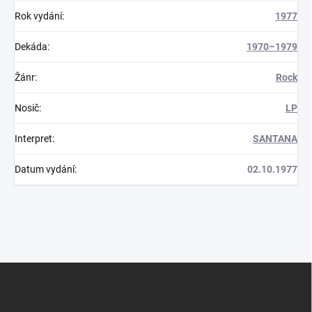
Rok vydání
:
1977
Dekáda
:
1970–1979
Žánr
:
Rock
Nosič
:
LP
Interpret
:
SANTANA
Datum vydání
:
02.10.1977
Z
á
p