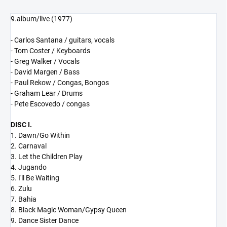
9.album/live (1977)
- Carlos Santana / guitars, vocals
- Tom Coster / Keyboards
- Greg Walker / Vocals
- David Margen / Bass
- Paul Rekow / Congas, Bongos
- Graham Lear / Drums
- Pete Escovedo / congas
DISC I.
1. Dawn/Go Within
2. Carnaval
3. Let the Children Play
4. Jugando
5. I'll Be Waiting
6. Zulu
7. Bahia
8. Black Magic Woman/Gypsy Queen
9. Dance Sister Dance