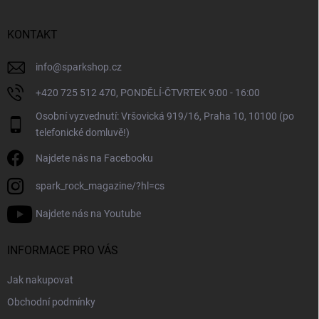
a
t
í
KONTAKT
info
@
sparkshop.cz
+420 725 512 470, PONDĚLÍ-ČTVRTEK 9:00 - 16:00
Osobní vyzvednutí: Vršovická 919/16, Praha 10, 10100 (po
telefonické domluvě!)
Najdete nás na Facebooku
spark_rock_magazine/?hl=cs
Najdete nás na Youtube
INFORMACE PRO VÁS
Jak nakupovat
Obchodní podmínky